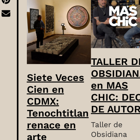
TALLER D
OBSIDIA
Siete Veces
en MAS
Cien en
CHIC: DE
CDMX:
DE AUTO
Tenochtitlan
renace en
Taller de
Obsidiana
arte