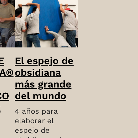
E
El espejo de
NA®
obsidiana
más grande
CO
del mundo
R
4 años para
elaborar el
espejo de