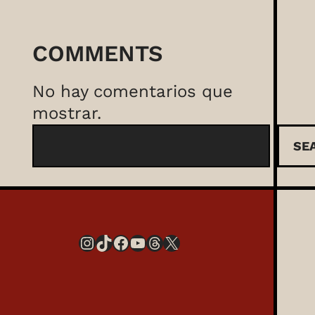
COMMENTS
No hay comentarios que
mostrar.
B
SE
u
s
c
a
Instagram
TikTok
Facebook
YouTube
Threads
X
r