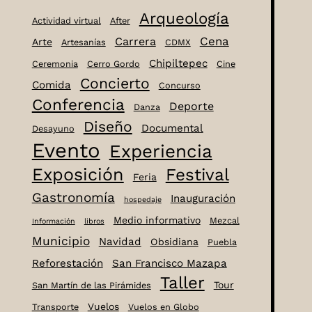
Arqueología
Actividad virtual
After
Cena
Carrera
Arte
Artesanías
CDMX
Chipiltepec
Ceremonia
Cerro Gordo
Cine
Concierto
Comida
Concurso
Conferencia
Deporte
Danza
Diseño
Documental
Desayuno
Evento
Experiencia
Exposición
Festival
Feria
Gastronomía
Inauguración
hospedaje
Medio informativo
Mezcal
Información
libros
Municipio
Navidad
Obsidiana
Puebla
Reforestación
San Francisco Mazapa
Taller
Tour
San Martín de las Pirámides
Vuelos
Transporte
Vuelos en Globo