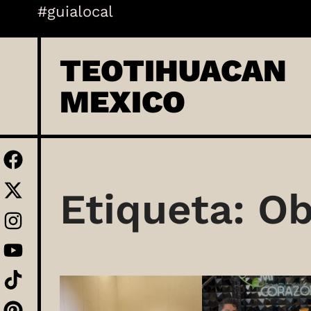
Skip
#guialocal
to
content
TEOTIHUACAN
MEXICO
Etiqueta:
Ob