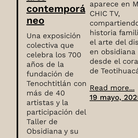
aparece en 
contemporá
CHIC TV,
neo
compartiend
historia famil
Una exposición
el arte del d
colectiva que
en obsidiana
celebra los 700
desde el cor
años de la
de Teotihuac
fundación de
Tenochtitlán con
Read more...
más de 40
19 mayo, 202
artistas y la
participación del
Taller de
Obsidiana y su