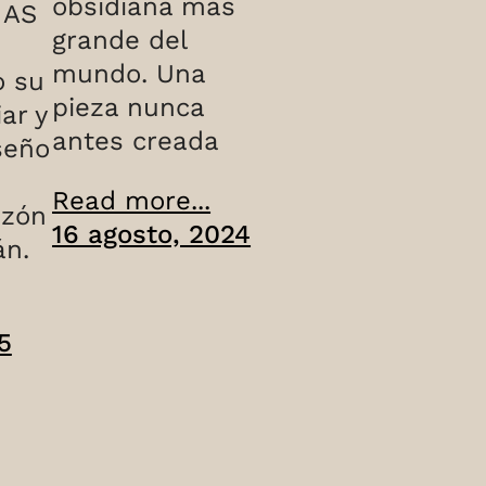
obsidiana más
MAS
grande del
mundo. Una
o su
pieza nunca
iar y
antes creada
iseño
Read more...
azón
16 agosto, 2024
án.
5