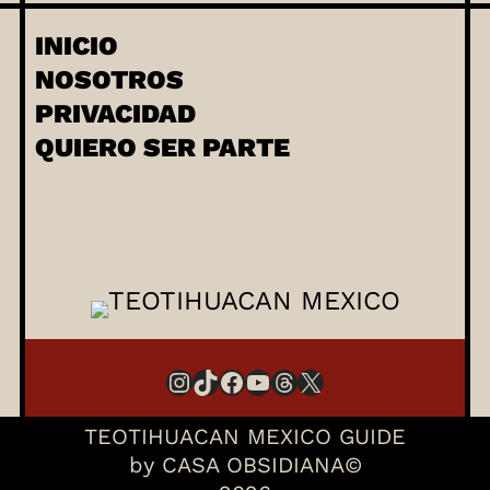
s
c
INICIO
a
NOSOTROS
r
PRIVACIDAD
QUIERO SER PARTE
Instagram
TikTok
Facebook
YouTube
Threads
X
TEOTIHUACAN MEXICO GUIDE
by CASA OBSIDIANA©