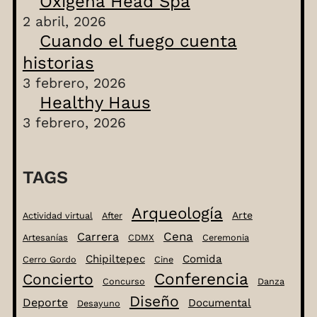
Oxigena Head Spa
2 abril, 2026
Cuando el fuego cuenta
historias
3 febrero, 2026
Healthy Haus
3 febrero, 2026
TAGS
Arqueología
Arte
Actividad virtual
After
Cena
Carrera
Artesanías
CDMX
Ceremonia
Chipiltepec
Comida
Cerro Gordo
Cine
Conferencia
Concierto
Concurso
Danza
Diseño
Deporte
Documental
Desayuno