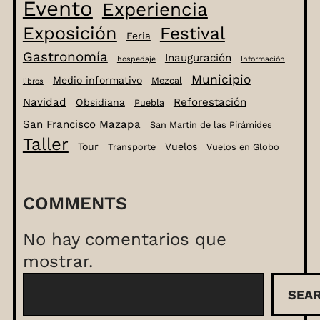
Evento
Experiencia
Exposición
Festival
Feria
Gastronomía
Inauguración
hospedaje
Información
Municipio
Medio informativo
Mezcal
libros
Navidad
Reforestación
Obsidiana
Puebla
San Francisco Mazapa
San Martín de las Pirámides
Taller
Tour
Vuelos
Transporte
Vuelos en Globo
COMMENTS
No hay comentarios que
mostrar.
B
SEA
u