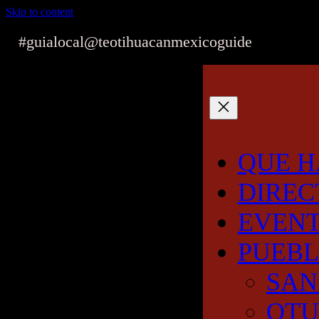
Skip to content
#guialocal
@teotihuacanmexicoguide
QUE H
DIREC
EVEN
PUEB
SAN
OT