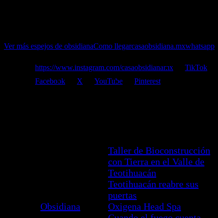
L-V 10:00hrs – 18:00hrs
SyD 10:00hrs – 19:00hrs
Ver más espejos de obsidiana
Como llegar
casaobsidiana.mx
whatsapp
https://www.instagram.com/casaobsidianamx
TikTok
Facebook
X
YouTube
Pinterest
Taller de Bioconstrucción
con Tierra en el Valle de
Teotihuacán
Todas
Teotihuacán
Teotihuacán reabre sus
las
México
puertas
entradas
Obsidiana
Oxigena Head Spa
Cuando el fuego cuenta