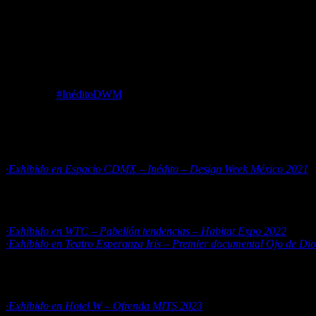
UN ESPEJO NUNCA ANTES CREADO
El proceso de este espejo de obsidiana tardó 4 años en elaborase, de e
se obtuvieron 5 espejos, el más grande, que no está a la venta, fue part
exposición
#InéditoDWM
2021, las 4 placas siguientes tienen dimens
poco más pequeñas. El espejo más grande se obtuvo del centro de una
2.4 toneladas. Esta placa, que tiene las dimensiones más grandes no es
venta, pero de la roca se obtuvieron 4 espejos más con las siguientes
ESPEJO 1
·Exhibido en Espacio CDMX – Inédito – Design Week México 2021
1.65 x 1.35 metros
140kg
ESPEJO 2 (no está disponible)
·Exhibido en WTC – Pabellón tendencias – Habitat Expo 2022
·Exhibido en Teatro Esperanza Iris – Premier documental Ojo de Di
1.48 x 1.21 metros
138kg
ESPEJO 3
·Exhibido en Hotel W – Ofrenda MITS 2023