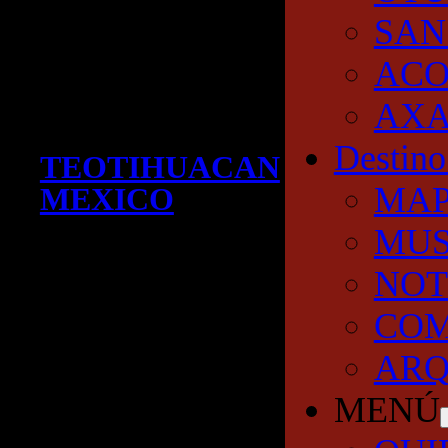
SAN
AC
AXA
Destino
TEOTIHUACAN
MA
MEXICO
MUS
NOT
COM
ARQ
MENÚ