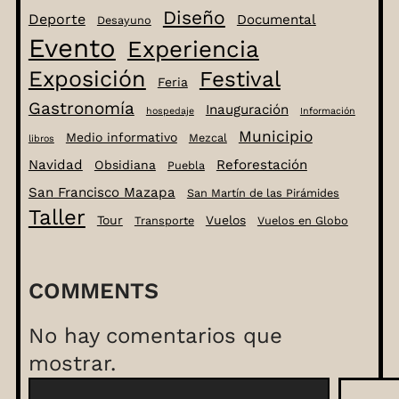
Diseño
Deporte
Documental
Desayuno
Evento
Experiencia
Exposición
Festival
Feria
Gastronomía
Inauguración
hospedaje
Información
Municipio
Medio informativo
Mezcal
libros
Navidad
Reforestación
Obsidiana
Puebla
San Francisco Mazapa
San Martín de las Pirámides
Taller
Tour
Vuelos
Transporte
Vuelos en Globo
COMMENTS
No hay comentarios que
mostrar.
B