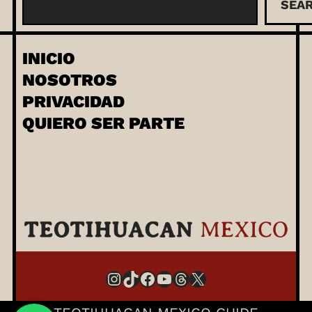
SEA
u
s
c
INICIO
a
NOSOTROS
r
PRIVACIDAD
QUIERO SER PARTE
Instagram
TikTok
Facebook
YouTube
Threads
X