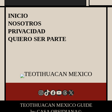
u
s
INICIO
c
NOSOTROS
a
PRIVACIDAD
r
QUIERO SER PARTE
Instagram
TikTok
Facebook
YouTube
Threads
X
TEOTIHUACAN MEXICO GUIDE
by CASA OBSIDIANA©