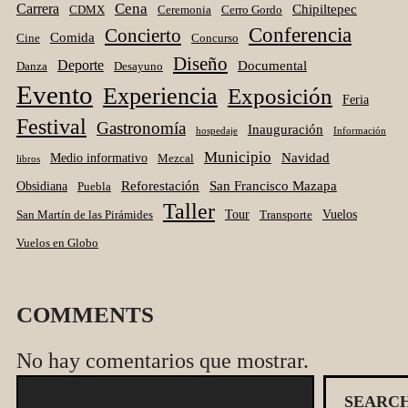
Cena
Carrera
Chipiltepec
CDMX
Ceremonia
Cerro Gordo
Conferencia
Concierto
Comida
Cine
Concurso
Diseño
Deporte
Documental
Danza
Desayuno
Evento
Experiencia
Exposición
Feria
Festival
Gastronomía
Inauguración
hospedaje
Información
Municipio
Navidad
Medio informativo
Mezcal
libros
Reforestación
San Francisco Mazapa
Obsidiana
Puebla
Taller
Tour
Vuelos
San Martín de las Pirámides
Transporte
Vuelos en Globo
COMMENTS
No hay comentarios que mostrar.
B
SEARC