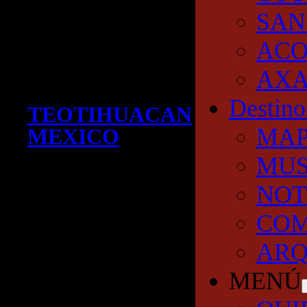
SAN
AC
AXA
Destino
TEOTIHUACAN
MA
MEXICO
MUS
NOT
COM
ARQ
MENÚ