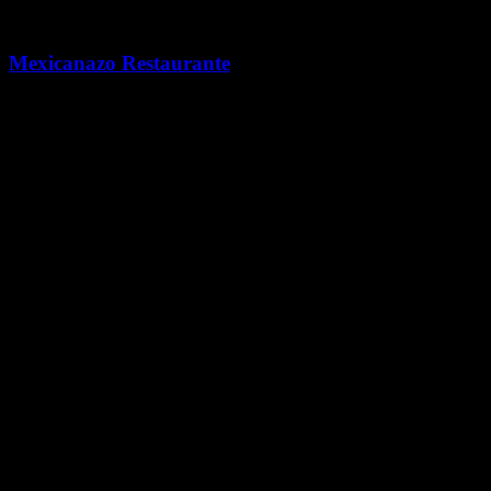
Gastronomía
Mexicanazo Restaurante
Restaurante familiar 100% mexicano, a pasos de la Portada de San
Martín: desayunos, antojitos y sazón tradicional.