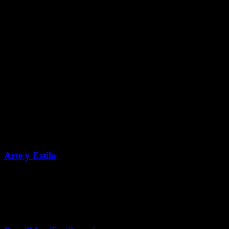
ver más
compras - compras - compras - compras -
compras - compras - compras - compras -
Acolman
Arte y Estilo
Transforma sombreros en lienzos vivos. Cada pieza pintada a mano
honra la tradición, la tierra y la identidad cultural.
Compras