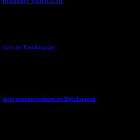
BrazilMex Teotihuacán
La tienda mayorista de piedras y minerales preciosos más importante
de México, ubicada en el corazón de Teotihuacán.
Acolman
Arte de Teotihuacán
Espacio que celebra las diversas disciplinas artísticas que han
servido como expresión y han perdurado en la comunidad
Teotihuacana.
Acolman
Arte contemporáneo de Teotihuacán
Espacio que celebra las diversas disciplinas artísticas que han
servido como expresión y han perdurado en la comunidad.