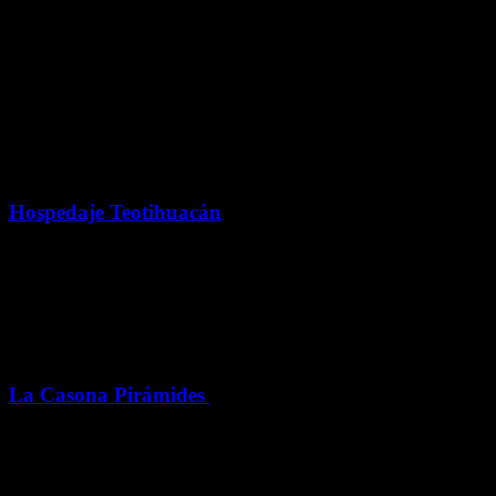
desayunos y te recomendamos hacer una
reservación si decides pasar la noche en el
hotel.
conócela
Hospedaje
Hospedaje Teotihuacán
Hospédate frente a las pirámides. Departamentos modernos,
cómodos y con vistas únicas, áreas verdes, tours bilingües y
descuentos en vuelos en globo.
Hospedaje
La Casona Pirámides
Un hotel que invita a los visitantes a descubrir un refugio mágico en
uno de los lugares más icónicos de México.