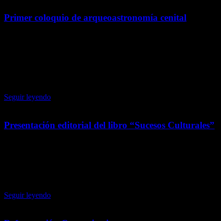
Primer coloquio de arqueoastronomía cenital
22 julio, 2026
Participa en el Primer Coloquio de Arqueoastronomía Cenital, un
espacio dedicado al intercambio de conocimientos sobre la relación
entre la arqueología, la astronomía y la cosmovisión de las culturas
mesoamericanas.
Seguir leyendo
Presentación editorial del libro “Sucesos Culturales”
22 julio, 2026
Acompáñanos a la presentación editorial de Sucesos Culturales
1988–2024, una obra que reúne reflexiones sobre el desarrollo
cultural y el patrimonio en México. Entrada libre.
Seguir leyendo