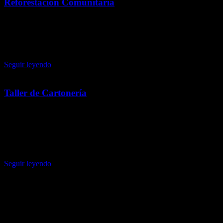
Reforestación Comunitaria
10 julio, 2026
Participa en la Jornada de Reforestación Comunitaria y contribuye a
un futuro más verde plantando árboles junto a tu comunidad.
Seguir leyendo
Taller de Cartonería
3 julio, 2026
Aprende a elaborar una catrina con la técnica tradicional de
cartonería en un taller lleno de creatividad y cultura. Iniciamos en
septiembre en San Francisco Mazapa y Atlatongo.
Seguir leyendo