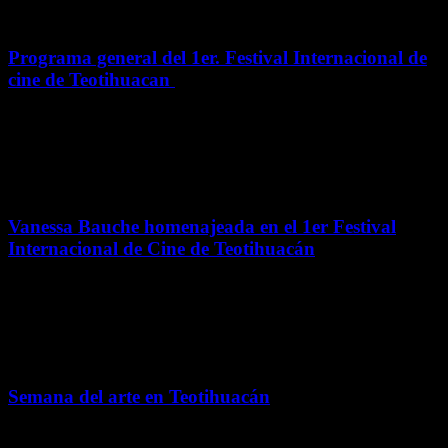
Artes
Programa general del 1er. Festival Internacional de
cine de Teotihuacan
Festival Internacional de Cine de Teotihuacán: Una nueva era para
el cine en la Ciudad de los Dioses
Artes
Vanessa Bauche homenajeada en el 1er Festival
Internacional de Cine de Teotihuacán
El Festival Internacional de Cine de Teotihuacán celebra su primera
edición homenajeando a Vanessa Bauche.
Acolman
Semana del arte en Teotihuacán
Con la participación de 10 artistas de diferentes disciplinas que son