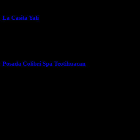
Hospedaje
La Casita Yali
Un encantador refugio a pocos minutos de las impresionantes
pirámides de Teotihuacán.
Gastronomía
Posada Colibrí Spa Teotihuacan
Posada Colibrí se encuentra en el casco de una antigua hacienda de
finales del Siglo XVIII. En 2008 se abrió al público como Hotel y
Spa.