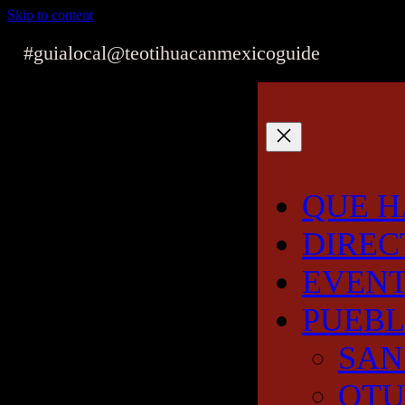
Skip to content
#guialocal
@teotihuacanmexicoguide
QUE H
DIREC
EVEN
PUEB
SAN
OT