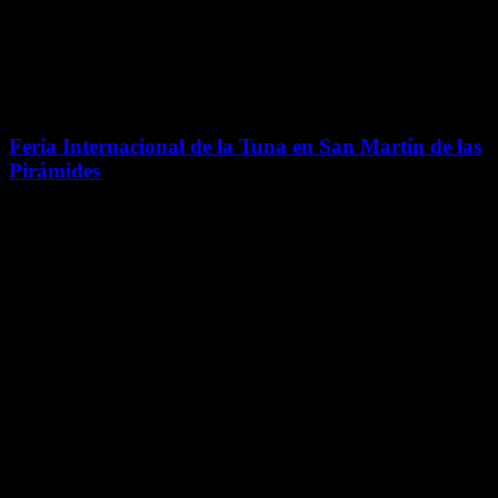
originarios, residen o han desarrollado su carrera en el Valle de
Teotihuacán, en áreas como danzas tradicionales, lapidaria, alfarería,
gráfica, ilustración, literatura, fotografía y cine, entre otras.
Experiencias
Feria Internacional de la Tuna en San Martín de las
Pirámides
Una de las celebraciones más importantes del Estado de México. Un
homenaje homenaje a la tuna.