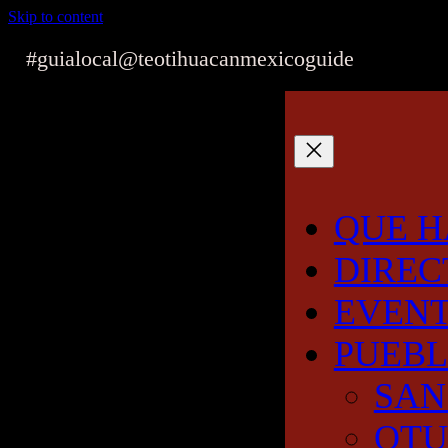
Skip to content
#guialocal
@teotihuacanmexicoguide
QUE H
DIREC
EVEN
PUEB
SAN
OT