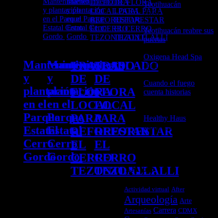
Teotihuacán
25 junio,
2026
Teotihuacán reabre sus
puertas
21 abril, 2026
Oxigena Head Spa
2
Mantenimiento
Mantenimiento
TRASLADO
TRASLADO
abril, 2026
y
y
DE
DE
Cuando el fuego
plantación
plantación
FLORA
FLORA
cuenta historias
3
febrero, 2026
en el
en el
LOCAL
LOCAL
Parque
Parque
PARA
PARA
Healthy Haus
3
febrero, 2026
Estatal
Estatal
REFORESTAR
REFORESTAR
Cerro
Cerro
EL
EL
Gordo
Gordo
CERRO
CERRO
TAGS
TEZONTLALLI
TEZONTLALLI
Tenemos
Tenemos
Actividad virtual
After
una
una
Nos
Nos
Arqueología
cita
cita
Arte
sumamos
sumamos
este
este
Carrera
Artesanías
CDMX
a esta
a esta