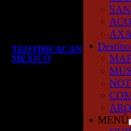
SAN
AC
AXA
Destino
TEOTIHUACAN
MA
MEXICO
MUS
NOT
COM
ARQ
MENÚ