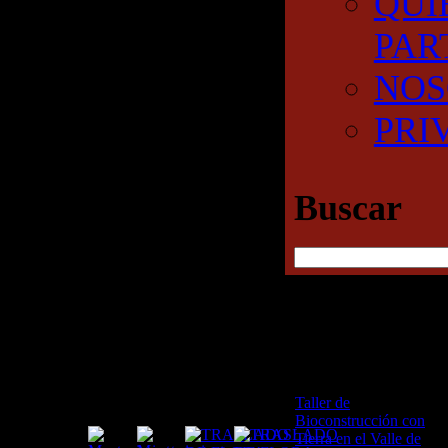
QUI
PAR
NOS
PRI
Buscar
Etiqueta:
RECENT POSTS
Reforestación
Taller de
Bioconstrucción con
Tierra en el Valle de