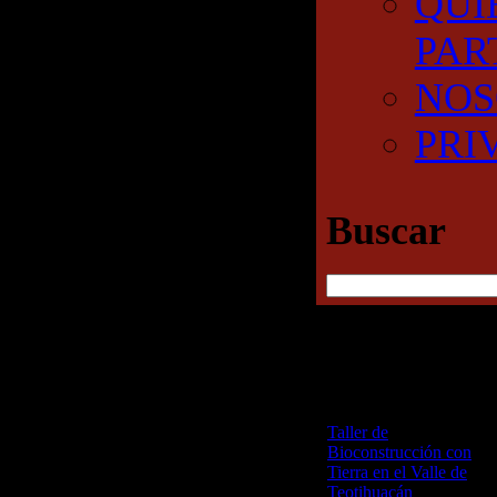
QUI
PAR
NOS
PRI
Buscar
RECENT POSTS
Taller de
Bioconstrucción con
Tierra en el Valle de
Teotihuacán
25 junio,