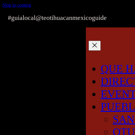
Skip to content
#guialocal
@teotihuacanmexicoguide
QUE H
DIREC
EVEN
PUEB
SAN
OT