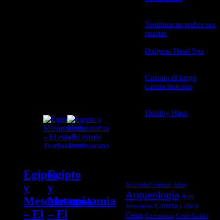
2026
Teotihuacán reabre sus
puertas
21 abril, 2026
Etiqueta:
Oxigena Head Spa
2
Actividad
abril, 2026
virtual
Cuando el fuego
cuenta historias
3
febrero, 2026
Healthy Haus
3
febrero, 2026
TAGS
Egipto
Egipto
Actividad virtual
After
y
y
Arqueología
Arte
Mesopotamia
Mesopotamia
Carrera
Artesanías
CDMX
– El
– El
Cena
Ceremonia
Cerro Gordo