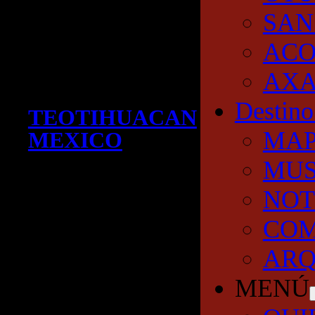
SAN
AC
AXA
Destino
TEOTIHUACAN
MA
MEXICO
MUS
NOT
COM
ARQ
MENÚ