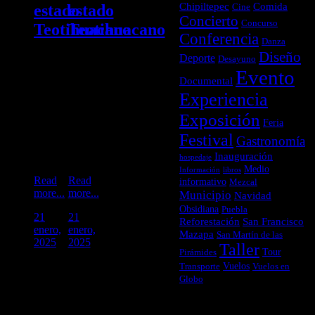
Chipiltepec
Comida
estado
estado
Cine
Concierto
Concurso
Teotihuacano
Teotihuacano
Conferencia
Danza
Diseño
Deporte
Desayuno
No te
No te
Evento
Documental
pierdas
pierdas
este
este
Experiencia
martes
martes
Exposición
4 de
4 de
Feria
febrero
febrero
Festival
Gastronomía
las
las
Inauguración
conferencias.
conferencias.
hospedaje
Medio
Información
libros
Read
Read
informativo
Mezcal
more...
more...
Municipio
Navidad
Obsidiana
Puebla
21
21
Reforestación
San Francisco
enero,
enero,
Mazapa
San Martín de las
2025
2025
Taller
Tour
Pirámides
Vuelos
Transporte
Vuelos en
Globo