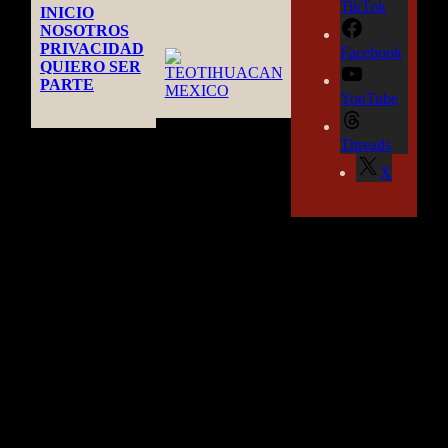
TikTok
INICIO
NOSOTROS
PRIVACIDAD
Facebook
QUIERO SER
PARTE
YouTube
Threads
X
TEOTIHUACAN MEXICO GUIDE
by CASA OBSIDIANA©
- 2026 -