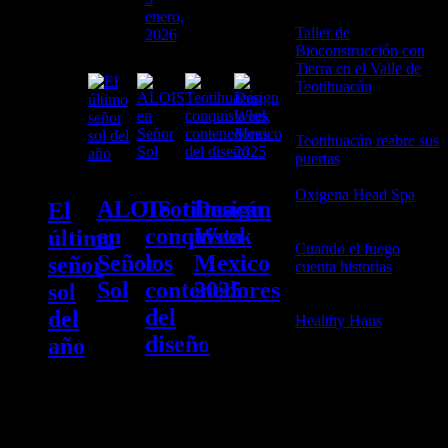
enero,
Taller de
2026
Bioconstrucción con
Tierra en el Valle de
Teotihuacán
25 junio,
2026
Teotihuacán reabre sus
puertas
21 abril, 2026
Oxigena Head Spa
2
ALOIS
Teotihuacán
Design
El
abril, 2026
en
conquista
Week
último
Cuando el fuego
Señor
los
Mexico
señor
cuenta historias
3
febrero, 2026
Sol
contenedores
2025
sol
del
del
Healthy Haus
3
febrero, 2026
diseño
año
Este
Taller
domingo
de
19 de
Obsidiana®
octubre
CASA
y Casa
El
disfruta
OBSIDIANA®
Obsidiana®
TAGS
Último
de
regresa
participan
Señor