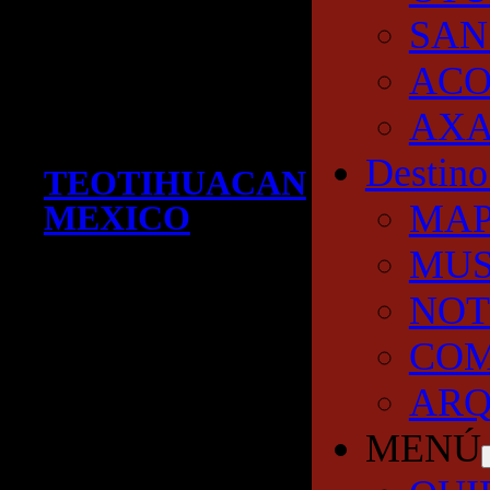
SAN
AC
AXA
Destino
TEOTIHUACAN
MA
MEXICO
MUS
NOT
COM
ARQ
MENÚ