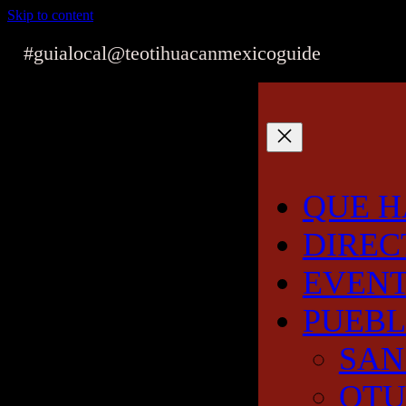
Skip to content
#guialocal
@teotihuacanmexicoguide
QUE H
DIREC
EVEN
PUEB
SAN
OT