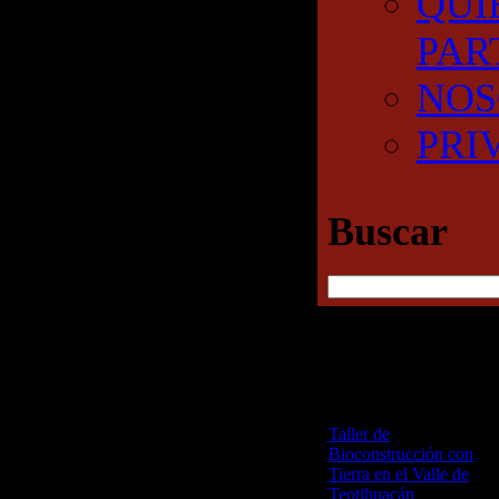
QUI
PAR
NOS
PRI
Buscar
RECENT POSTS
Taller de
Bioconstrucción con
Tierra en el Valle de
Teotihuacán
25 junio,