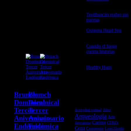
2026
Teotihuacán reabre sus
puertas
21 abril, 2026
Etiqueta:
Oxigena Head Spa
2
Desayuno
abril, 2026
Cuando el fuego
cuenta historias
3
febrero, 2026
Healthy Haus
3
febrero, 2026
Brunch
Brunch
TAGS
Dominical
Dominical
Tercer
Tercer
Actividad virtual
After
Arqueología
Arte
Aniversario
Aniversario
Carrera
Artesanías
CDMX
Endémica
Endémica
Cena
Ceremonia
Cerro Gordo