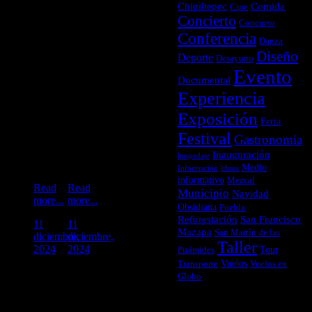
Chipiltepec
Comida
Cine
Concierto
Concurso
Este
Este
Conferencia
domingo
domingo
Danza
15 de
15 de
Diseño
Deporte
Desayuno
diciembre
diciembre
Evento
Endémica
Endémica
Documental
te
te
Experiencia
invita a
invita a
su
su
Exposición
Feria
brunch
brunch
Festival
Gastronomía
dominical
dominical
en
en
Inauguración
hospedaje
Otumba
Otumba
Medio
Información
libros
informativo
Mezcal
Read
Read
Municipio
Navidad
more...
more...
Obsidiana
Puebla
Reforestación
San Francisco
11
11
Mazapa
San Martín de las
diciembre,
diciembre,
Taller
2024
2024
Tour
Pirámides
Vuelos
Transporte
Vuelos en
Globo