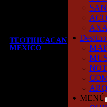
SAN
AC
AXA
Destino
TEOTIHUACAN
MA
MEXICO
MUS
NOT
COM
ARQ
MENÚ