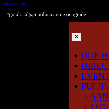
Skip to content
#guialocal
@teotihuacanmexicoguide
QUE H
DIREC
EVEN
PUEB
SAN
OT