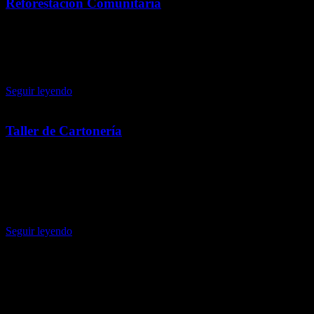
Reforestación Comunitaria
10 julio, 2026
Participa en la Jornada de Reforestación Comunitaria y contribuye a
un futuro más verde plantando árboles junto a tu comunidad.
Seguir leyendo
Taller de Cartonería
3 julio, 2026
Aprende a elaborar una catrina con la técnica tradicional de
cartonería en un taller lleno de creatividad y cultura. Iniciamos en
septiembre en San Francisco Mazapa y Atlatongo.
Seguir leyendo