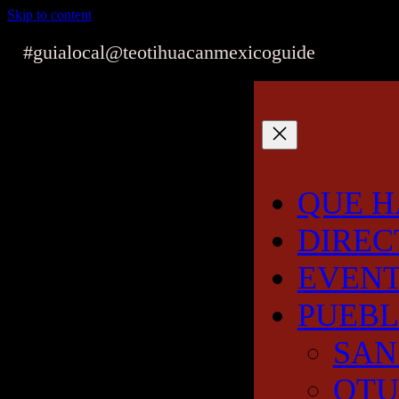
Skip to content
#guialocal
@teotihuacanmexicoguide
QUE H
DIREC
EVEN
PUEB
SAN
OT