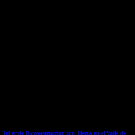
VALLE DE TEOTIHUACÁN! ¡LO
ÚLTIMO EN EL VALLE DE
TEOTIHUACÁN!
¡LO ÚLTIMO EN EL VALLE DE
TEOTIHUACÁN! ¡LO ÚLTIMO EN EL
VALLE DE TEOTIHUACÁN! ¡LO
ÚLTIMO EN EL VALLE DE
TEOTIHUACÁN!
ARMA TU PLAN EN LA CIUDAD DE LOS DIOSES
Experiencias
Taller de Bioconstrucción con Tierra en el Valle de