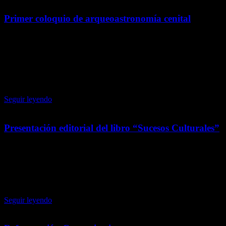
Primer coloquio de arqueoastronomía cenital
22 julio, 2026
Participa en el Primer Coloquio de Arqueoastronomía Cenital, un
espacio dedicado al intercambio de conocimientos sobre la relación
entre la arqueología, la astronomía y la cosmovisión de las culturas
mesoamericanas.
Seguir leyendo
Presentación editorial del libro “Sucesos Culturales”
22 julio, 2026
Acompáñanos a la presentación editorial de Sucesos Culturales
1988–2024, una obra que reúne reflexiones sobre el desarrollo
cultural y el patrimonio en México. Entrada libre.
Seguir leyendo