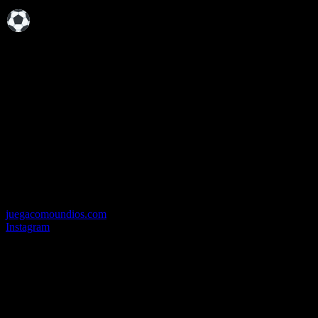
JUEGA COMO UN DIOS
MICTLANTECUHTLI
En el Valle donde los dioses caminaron,
hoy se corre, se lucha y se vence. Nuevo
Jersey de NEGRO COMO MI
CORAZÓN.
juegacomoundios.com
Instagram