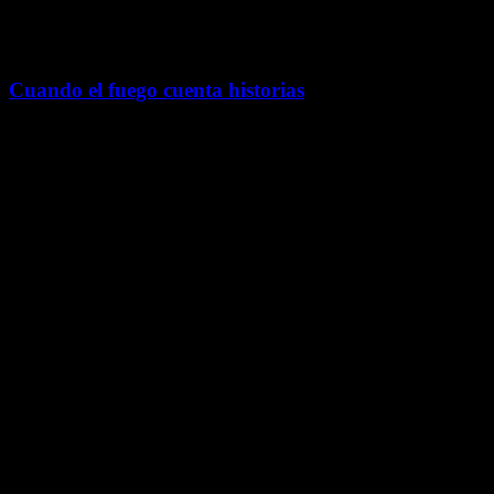
Noticias
Cuando el fuego cuenta historias
A través de la fotografía de Arturo Aqualungo, este relato
documenta las fiestas patronales, los castillos y la identidad cultural
de un pueblito de Teotihuacán pintado con luz.