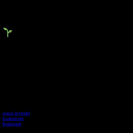
KOMUNI
TURISMO AUTÉNTICO,
IPACTO REAL
Una plataforma de reserva y gestión
dealojamientos y actividades
turísticasrurales en México.
seguir leyendo
komuni.mx
Instagram