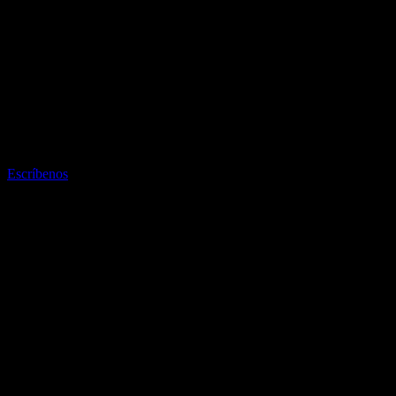
Escríbenos
Las experiencias destacadas de la semana
- Las experiencias destacadas de la
semana -
EL