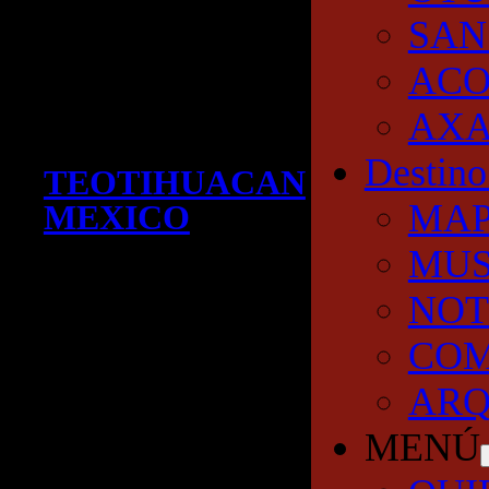
SAN
AC
AXA
Destino
TEOTIHUACAN
MA
MEXICO
MUS
NOT
COM
ARQ
MENÚ