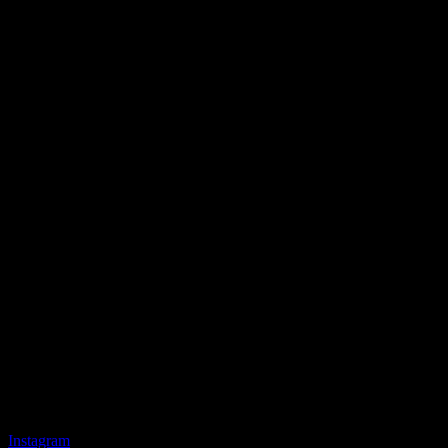
MÉXICO
LA GUÍA LOCAL DE LA CIUDAD DE
LOS DIOSES
Instagram