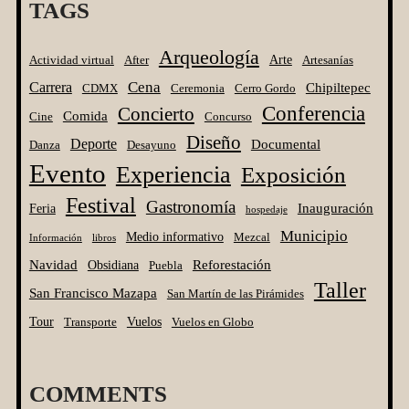
TAGS
Arqueología
Arte
Actividad virtual
After
Artesanías
Cena
Carrera
Chipiltepec
CDMX
Ceremonia
Cerro Gordo
Conferencia
Concierto
Comida
Cine
Concurso
Diseño
Deporte
Documental
Danza
Desayuno
Evento
Experiencia
Exposición
Festival
Gastronomía
Inauguración
Feria
hospedaje
Municipio
Medio informativo
Mezcal
Información
libros
Navidad
Reforestación
Obsidiana
Puebla
Taller
San Francisco Mazapa
San Martín de las Pirámides
Tour
Vuelos
Transporte
Vuelos en Globo
COMMENTS