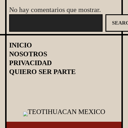
No hay comentarios que mostrar.
B
SEAR
u
s
c
INICIO
a
NOSOTROS
r
PRIVACIDAD
QUIERO SER PARTE