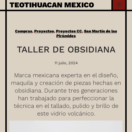
Skip
TEOTIHUACAN MEXICO
to
content
Compras
, 
Proyectos
, 
Proyectos CC
, 
San Martín de las
Pirámides
TALLER DE OBSIDIANA
11 julio, 2024
Marca mexicana experta en el diseño,
maquila y creación de piezas hechas en
obsidiana. Durante tres generaciones
han trabajado para perfeccionar la
técnica en el tallado, pulido y brillo de
este vidrio volcánico.