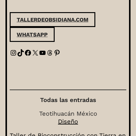
TALLERDEOBSIDIANA.COM
WHATSAPP
Instagram
TikTok
Facebook
X
YouTube
Threads
Pinterest
Todas las entradas
Teotihuacán México
Diseño
Taller de Bioconstrucción con Tierra en