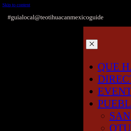
Skip to content
#guialocal
@teotihuacanmexicoguide
QUE H
DIREC
EVEN
PUEB
SAN
OT