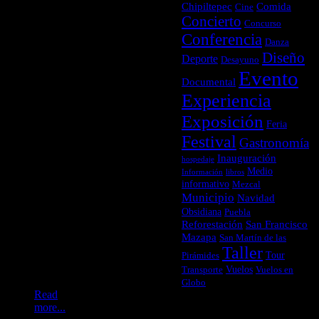
de más
Chipiltepec
Comida
Cine
de 600
Concierto
Concurso
objetos
Conferencia
arqueológicos,
Danza
entre
Diseño
Deporte
Desayuno
ellos
Evento
cerámicas
Documental
y
Experiencia
esculturas,
que
Exposición
Feria
relatan
Festival
Gastronomía
la
historia
Inauguración
hospedaje
y la
Medio
Información
libros
cosmogonía
informativo
Mezcal
de una
Municipio
Navidad
de las
Obsidiana
Puebla
civilizaciones
Reforestación
San Francisco
más
Mazapa
San Martín de las
influyentes
Taller
Tour
Pirámides
de
Vuelos
Mesoamérica.
Transporte
Vuelos en
Globo
Read
more...