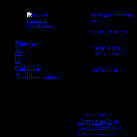
2026
Teotihuacán reabre sus
puertas
21 abril, 2026
Oxigena Head Spa
2
abril, 2026
Museo
Cuando el fuego
de
cuenta historias
3
la
febrero, 2026
Cultura
Healthy Haus
3
Teotihuacana
febrero, 2026
Un
museo
TAGS
de sitio
que
Actividad virtual
After
alberga
Arqueología
una
Arte
impresionante
Carrera
Artesanías
CDMX
colección
Cena
Ceremonia
Cerro Gordo