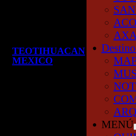
SAN
AC
AXA
Destino
TEOTIHUACAN
MA
MEXICO
MUS
NOT
COM
ARQ
MENÚ