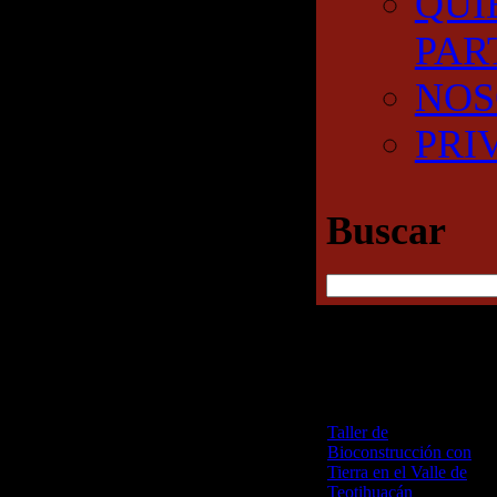
QUI
PAR
NOS
PRI
Buscar
RECENT POSTS
Etiqueta:
Taller de
Bioconstrucción con
Teotihuacán
Tierra en el Valle de
Teotihuacán
25 junio,