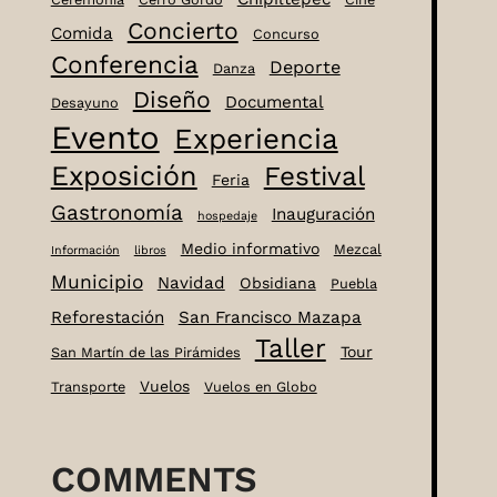
Concierto
Comida
Concurso
Conferencia
Deporte
Danza
Diseño
Documental
Desayuno
Evento
Experiencia
Exposición
Festival
Feria
Gastronomía
Inauguración
hospedaje
Medio informativo
Mezcal
Información
libros
Municipio
Navidad
Obsidiana
Puebla
Reforestación
San Francisco Mazapa
Taller
Tour
San Martín de las Pirámides
Vuelos
Transporte
Vuelos en Globo
COMMENTS