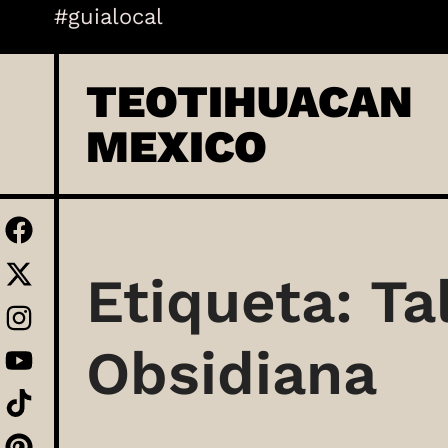
Skip
#guialocal
to
content
TEOTIHUACAN
MEXICO
Etiqueta:
Ta
Obsidiana