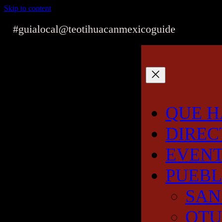
Skip to content
#guialocal
@teotihuacanmexicoguide
QUE H
DIREC
EVEN
PUEB
SAN
OT