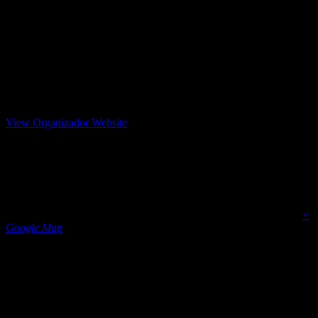
Apoyemos a los compañeros de la cuadrilla de Trabajadores de
“Patlachique en Acción” de Chipiltepec Acolman a reforestar
maguey y nopal xoconostle este jueves 18 de abril 8:30am antigua
estación del tren
Casa Obsidiana
55 1336 4042
View Organizador Website
hola@casaobsidiana.mx
Cerro Tezontlalli
J42H+F3, 55890 San Lucas Huitzilhuacán, Méx.
San Lucas Huitzilhuacán, Méx.
,
Estado de México
55890
Mexico
+
Google Map