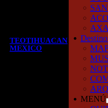
SAN
AC
AXA
Destino
TEOTIHUACAN
MA
MEXICO
MUS
NOT
COM
ARQ
MENÚ