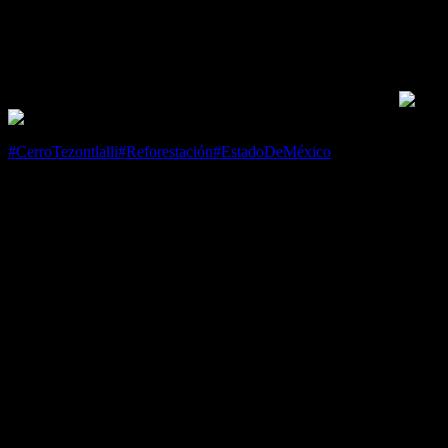
TEZONTLALLI
abril 18, 2024
@
8:00 am
–
5:00 pm
Nos sumamos a esta noble causa para recuperar espacios de nuestra
biodiversidad local. ¡Únete y marquemos juntos la diferencia!
#CerroTezontlalli
#Reforestación
#EstadoDeMéxico