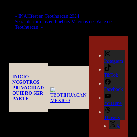
Evento Navegación
«
INAHfest en Teotihuacan 2024
Serial de carreras en Pueblos Mágicos del Valle de
Teotihuacán.
»
Instagram
TikTok
INICIO
NOSOTROS
PRIVACIDAD
Facebook
QUIERO SER
PARTE
YouTube
Threads
X