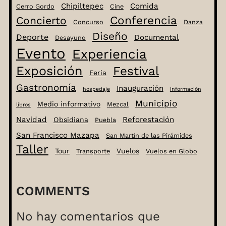
Chipiltepec
Comida
Cerro Gordo
Cine
Conferencia
Concierto
Concurso
Danza
Diseño
Deporte
Documental
Desayuno
Evento
Experiencia
Exposición
Festival
Feria
Gastronomía
Inauguración
hospedaje
Información
Municipio
Medio informativo
Mezcal
libros
Navidad
Reforestación
Obsidiana
Puebla
San Francisco Mazapa
San Martín de las Pirámides
Taller
Tour
Vuelos
Transporte
Vuelos en Globo
COMMENTS
No hay comentarios que