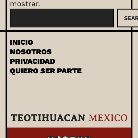
mostrar.
B
SEA
u
s
c
INICIO
a
NOSOTROS
r
PRIVACIDAD
QUIERO SER PARTE