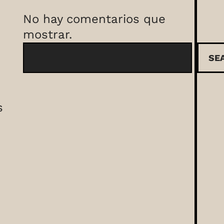
No hay comentarios que
mostrar.
B
SE
u
s
c
s
a
r