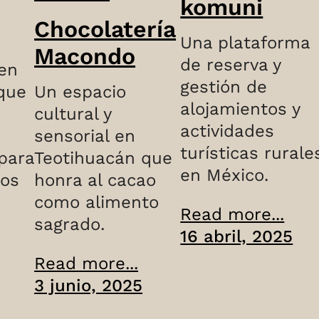
komuni
Chocolatería
Una plataforma
Macondo
de reserva y
en
gestión de
que
Un espacio
alojamientos y
cultural y
actividades
sensorial en
turísticas rurale
para
Teotihuacán que
en México.
los
honra al cacao
como alimento
Read more...
sagrado.
16 abril, 2025
Read more...
3 junio, 2025