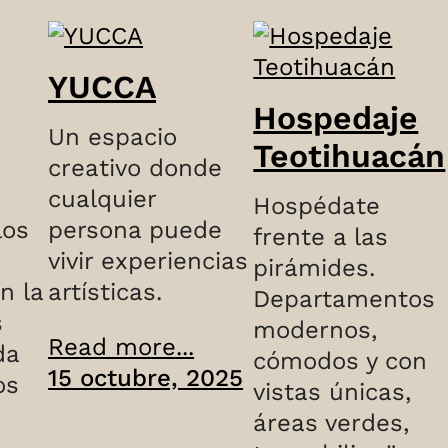
YUCCA
Hospedaje
Un espacio
Teotihuacán
creativo donde
cualquier
Hospédate
los
persona puede
frente a las
vivir experiencias
pirámides.
n la
artísticas.
Departamentos
s
modernos,
Read more...
da
cómodos y con
15 octubre, 2025
os
vistas únicas,
áreas verdes,