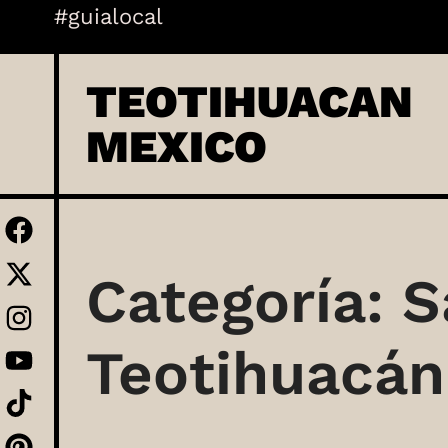
Skip
#guialocal
to
content
TEOTIHUACAN
MEXICO
Categoría:
S
Teotihuacán