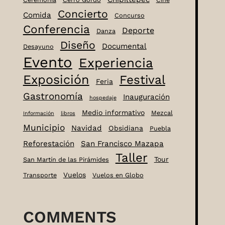
Concierto
Comida
Concurso
Conferencia
Deporte
Danza
Diseño
Documental
Desayuno
Evento
Experiencia
Exposición
Festival
Feria
Gastronomía
Inauguración
hospedaje
Medio informativo
Mezcal
Información
libros
Municipio
Navidad
Obsidiana
Puebla
Reforestación
San Francisco Mazapa
Taller
Tour
San Martín de las Pirámides
Vuelos
Transporte
Vuelos en Globo
COMMENTS