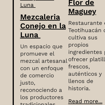
Flor de
Maguey
Mezcaleria
Restaurante 
Conejo en la
Teotihuacán 
Luna
cultiva sus
propios
Un espacio que
ingredientes 
promueve el
ofrecer platil
mezcal artesanal
frescos,
con un enfoque
auténticos y
de comercio
llenos de
justo,
historia.
reconociendo a
los productores
Read more...
tradicionales.