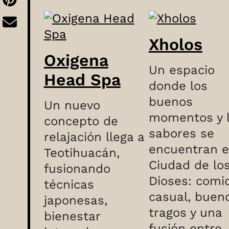
Xholos
Oxigena
Un espacio
Head Spa
donde los
buenos
Un nuevo
momentos y 
concepto de
sabores se
relajación llega a
encuentran e
Teotihuacán,
Ciudad de lo
fusionando
Dioses: comi
técnicas
casual, buen
japonesas,
tragos y una
bienestar
fusión entre