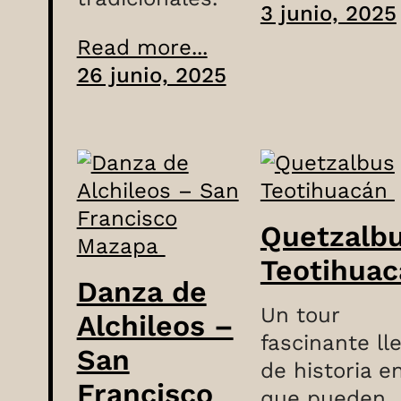
3 junio, 2025
Read more...
26 junio, 2025
Quetzalb
Teotihua
Danza de
Un tour
Alchileos –
fascinante ll
San
de historia en
Francisco
que pueden