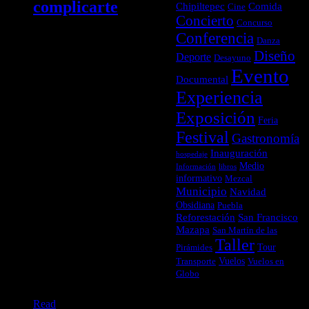
complicarte
Chipiltepec
Comida
Cine
Concierto
Concurso
Conferencia
Danza
Para
Diseño
Deporte
que no
Desayuno
haya
Evento
Documental
sorpresas:
Experiencia
te
contamos
Exposición
qué
Feria
incluye,
Festival
Gastronomía
qué no
Inauguración
hospedaje
incluye,
Medio
Información
libros
recomendaciones
informativo
Mezcal
de
Municipio
Navidad
seguridad
Obsidiana
y el
Puebla
Reforestación
San Francisco
itinerario
Mazapa
típico
San Martín de las
Taller
del
Tour
Pirámides
amanecer
Vuelos
Transporte
Vuelos en
en
Globo
Teotihuacán.
Read