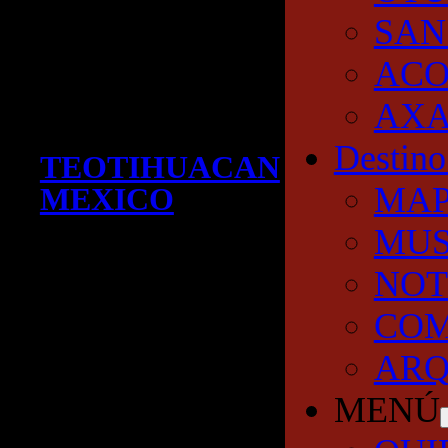
SAN
AC
AXA
Destino
TEOTIHUACAN
MA
MEXICO
MUS
NOT
COM
ARQ
MENÚ