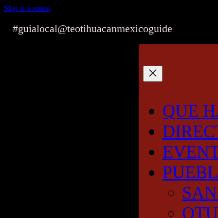
Skip to content
#guialocal
@teotihuacanmexicoguide
QUE H
DIREC
EVEN
PUEB
SAN
OT