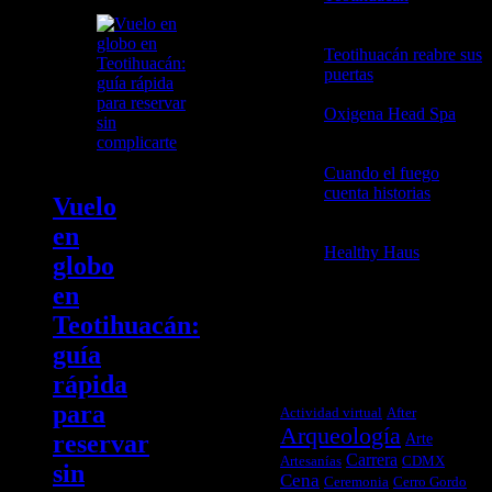
2026
Teotihuacán reabre sus
puertas
21 abril, 2026
Oxigena Head Spa
2
abril, 2026
Cuando el fuego
cuenta historias
3
Vuelo
febrero, 2026
en
Healthy Haus
3
globo
febrero, 2026
en
Teotihuacán:
guía
TAGS
rápida
para
Actividad virtual
After
Arqueología
Arte
reservar
Carrera
Artesanías
CDMX
sin
Cena
Ceremonia
Cerro Gordo