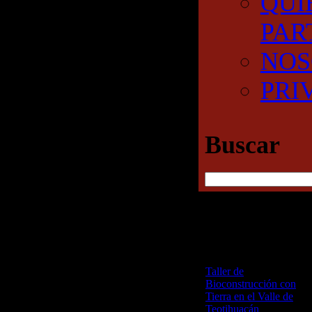
QUI
PAR
NOS
PRI
Buscar
RECENT POSTS
Etiqueta:
Experiencias
Taller de
Bioconstrucción con
Tierra en el Valle de
Teotihuacán
25 junio,