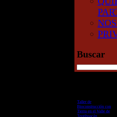
QUI
PAR
NOS
PRI
Buscar
RECENT POSTS
Taller de
Bioconstrucción con
Tierra en el Valle de
Teotihuacán
25 junio,