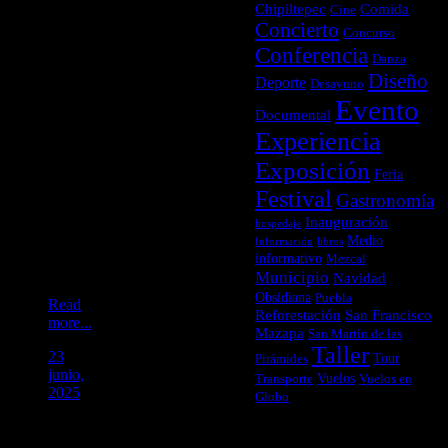
Prepárate
Chipiltepec
Comida
Cine
para
Concierto
Concurso
una
Conferencia
experiencia
Danza
única
Diseño
Deporte
Desayuno
entre
Evento
cañones,
Documental
vegetación
Experiencia
nativa
y
Exposición
Feria
paisajes
Festival
Gastronomía
que te
van a
Inauguración
hospedaje
dejar
Medio
Información
libros
sin
informativo
Mezcal
aliento.
Municipio
Navidad
Obsidiana
Puebla
Read
Reforestación
San Francisco
more...
Mazapa
San Martín de las
Taller
23
Tour
Pirámides
junio,
Vuelos
Transporte
Vuelos en
2025
Globo