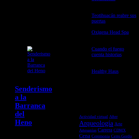
2026
Etiqueta:
Teotihuacán reabre sus
puertas
21 abril, 2026
ecoturismo
Oxigena Head Spa
2
abril, 2026
Cuando el fuego
cuenta historias
3
febrero, 2026
Healthy Haus
3
febrero, 2026
Senderismo
a la
TAGS
Barranca
del
Actividad virtual
After
Heno
Arqueología
Arte
Carrera
Artesanías
CDMX
Cena
Ceremonia
Cerro Gordo