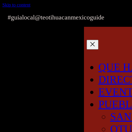
Skip to content
#guialocal
@teotihuacanmexicoguide
QUE H
DIREC
EVEN
PUEB
SAN
OT