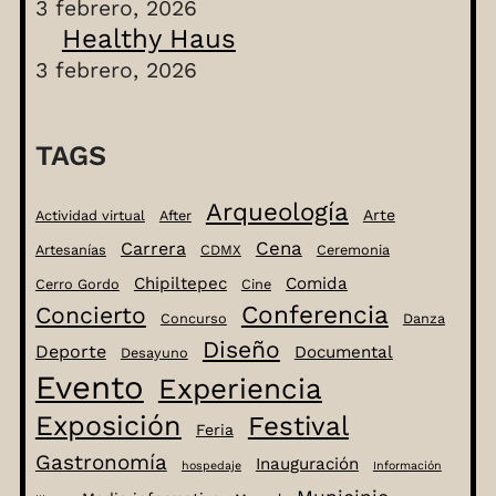
3 febrero, 2026
Healthy Haus
3 febrero, 2026
TAGS
Arqueología
Arte
Actividad virtual
After
Cena
Carrera
Artesanías
CDMX
Ceremonia
Chipiltepec
Comida
Cerro Gordo
Cine
Conferencia
Concierto
Concurso
Danza
Diseño
Deporte
Documental
Desayuno
Evento
Experiencia
Exposición
Festival
Feria
Gastronomía
Inauguración
hospedaje
Información