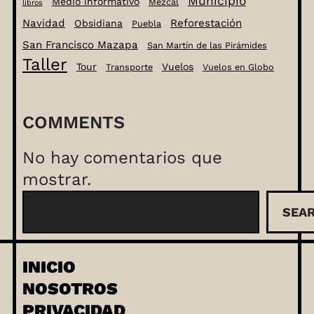
Municipio
Medio informativo
Mezcal
libros
Navidad
Reforestación
Obsidiana
Puebla
San Francisco Mazapa
San Martín de las Pirámides
Taller
Tour
Vuelos
Transporte
Vuelos en Globo
COMMENTS
No hay comentarios que
mostrar.
B
SEA
u
s
c
INICIO
a
NOSOTROS
r
PRIVACIDAD