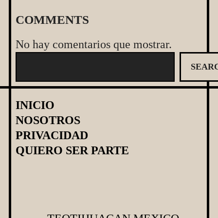
COMMENTS
No hay comentarios que mostrar.
B
SEAR
u
s
c
INICIO
a
NOSOTROS
r
PRIVACIDAD
QUIERO SER PARTE