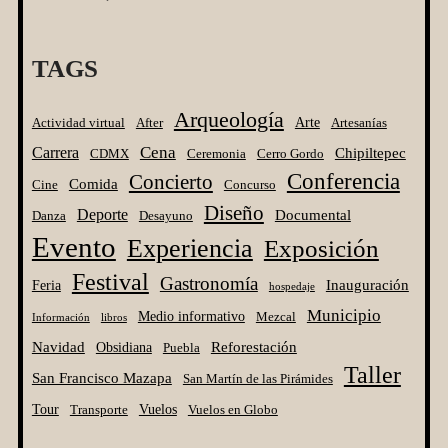
TAGS
Arqueología
Arte
Actividad virtual
After
Artesanías
Cena
Carrera
Chipiltepec
CDMX
Ceremonia
Cerro Gordo
Conferencia
Concierto
Comida
Cine
Concurso
Diseño
Deporte
Documental
Danza
Desayuno
Evento
Experiencia
Exposición
Festival
Gastronomía
Inauguración
Feria
hospedaje
Municipio
Medio informativo
Mezcal
Información
libros
Navidad
Reforestación
Obsidiana
Puebla
Taller
San Francisco Mazapa
San Martín de las Pirámides
Tour
Vuelos
Transporte
Vuelos en Globo