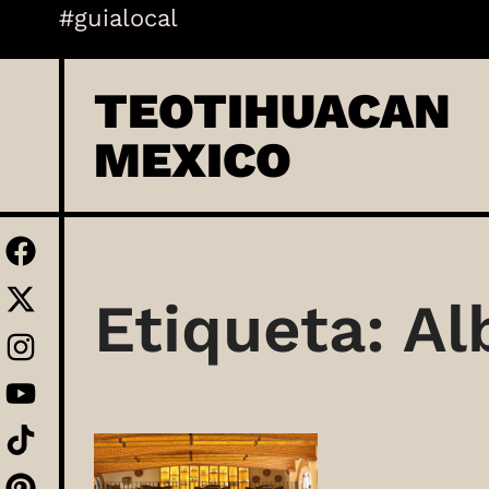
Skip
#guialocal
to
content
TEOTIHUACAN
MEXICO
Etiqueta:
Al