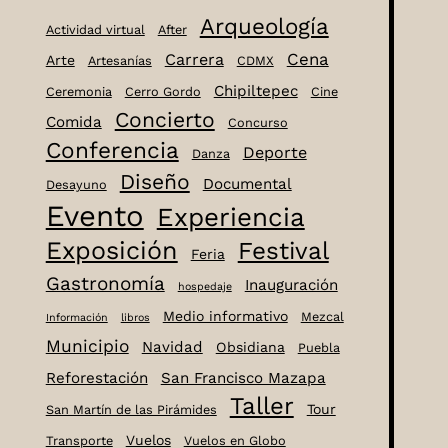
Arqueología
Actividad virtual
After
Cena
Carrera
Arte
Artesanías
CDMX
Chipiltepec
Ceremonia
Cerro Gordo
Cine
Concierto
Comida
Concurso
Conferencia
Deporte
Danza
Diseño
Documental
Desayuno
Evento
Experiencia
Exposición
Festival
Feria
Gastronomía
Inauguración
hospedaje
Medio informativo
Mezcal
Información
libros
Municipio
Navidad
Obsidiana
Puebla
Reforestación
San Francisco Mazapa
Taller
Tour
San Martín de las Pirámides
Vuelos
Transporte
Vuelos en Globo