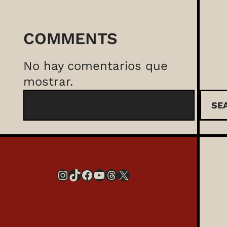
COMMENTS
No hay comentarios que
mostrar.
B
SE
u
s
c
a
Instagram
TikTok
Facebook
YouTube
Threads
X
r