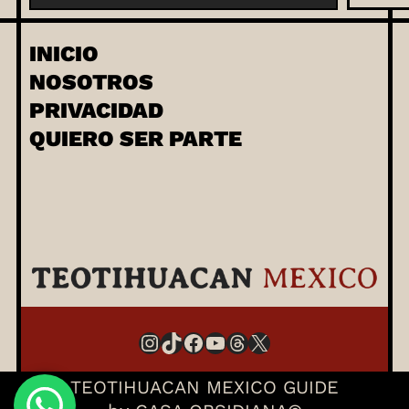
s
c
INICIO
a
NOSOTROS
r
PRIVACIDAD
QUIERO SER PARTE
Instagram
TikTok
Facebook
YouTube
Threads
X
TEOTIHUACAN MEXICO GUIDE