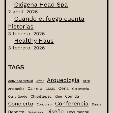
Oxigena Head Spa
2 abril, 2026
Cuando el fuego cuenta
historias
3 febrero, 2026
Healthy Haus
3 febrero, 2026
TAGS
Arqueología
Arte
Actividad virtual
After
Cena
Carrera
Artesanías
CDMX
Ceremonia
Chipiltepec
Comida
Cerro Gordo
Cine
Conferencia
Concierto
Concurso
Danza
Diseño
Deporte
Documental
Desayuno