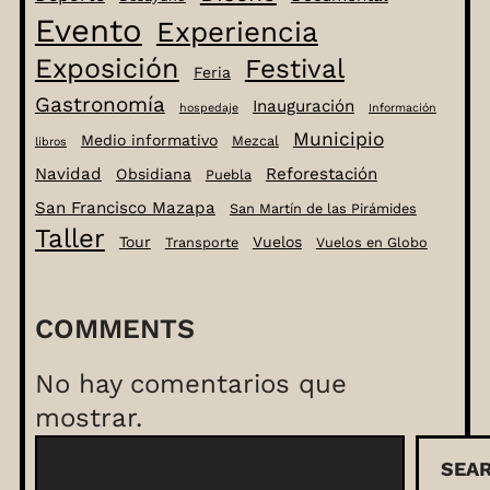
Evento
Experiencia
Exposición
Festival
Feria
Gastronomía
Inauguración
hospedaje
Información
Municipio
Medio informativo
Mezcal
libros
Navidad
Reforestación
Obsidiana
Puebla
San Francisco Mazapa
San Martín de las Pirámides
Taller
Tour
Vuelos
Transporte
Vuelos en Globo
COMMENTS
No hay comentarios que
mostrar.
B
SEA
u