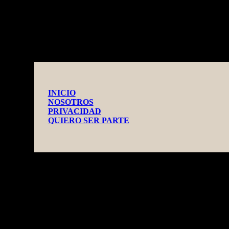
INICIO
NOSOTROS
PRIVACIDAD
QUIERO SER PARTE
TEOTIHUACAN MEXICO GUIDE
by CASA OBSIDIANA©
- 2026 -