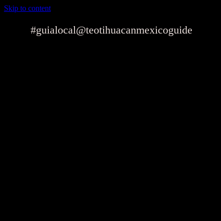
Skip to content
#guialocal
@teotihuacanmexicoguide