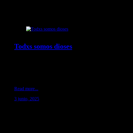
Categoría:
LGBT
Todxs somos dioses
Una ofrenda visual donde
activistas LGBTIQ+ encarnan
nuevas deidades desde el corazón
de Teotihuacán.
Read more...
3 junio, 2025