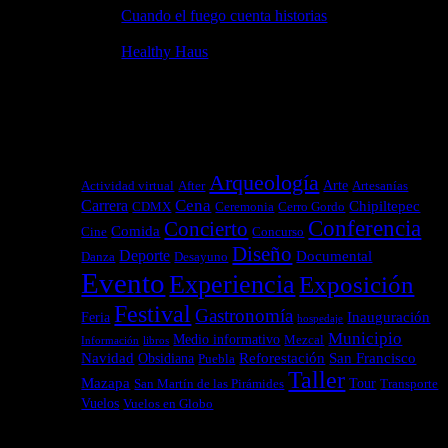
Cuando el fuego cuenta historias
3 febrero, 2026
Healthy Haus
3 febrero, 2026
TAGS
Arqueología
Arte
Actividad virtual
After
Artesanías
Cena
Carrera
Chipiltepec
CDMX
Ceremonia
Cerro Gordo
Conferencia
Concierto
Comida
Cine
Concurso
Diseño
Deporte
Documental
Danza
Desayuno
Evento
Experiencia
Exposición
Festival
Gastronomía
Inauguración
Feria
hospedaje
Municipio
Medio informativo
Mezcal
Información
libros
Navidad
Reforestación
San Francisco
Obsidiana
Puebla
Taller
Mazapa
Tour
San Martín de las Pirámides
Transporte
Vuelos
Vuelos en Globo