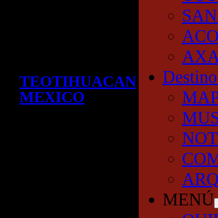
SAN
AC
AXA
Destino
TEOTIHUACAN
MA
MEXICO
MUS
NOT
COM
ARQ
MENÚ