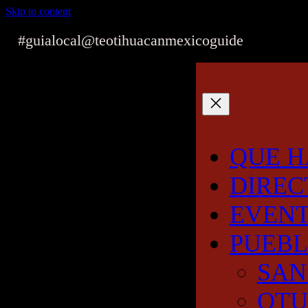
Skip to content
#guialocal
@teotihuacanmexicoguide
QUE H
DIREC
EVEN
PUEB
SAN
OT