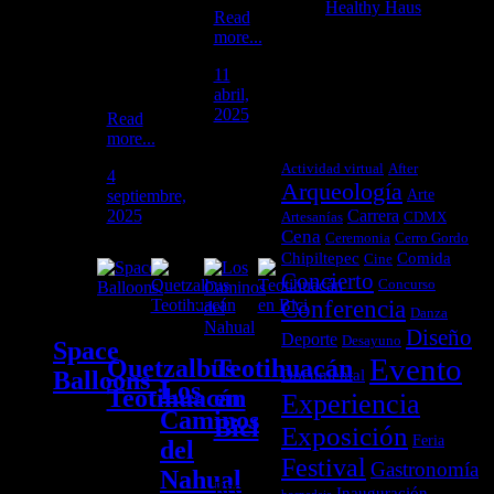
nunca
Healthy Haus
3
Read
antes
febrero, 2026
more...
se
había
11
vivido.
abril,
2025
TAGS
Read
more...
Actividad virtual
After
4
Arqueología
Arte
septiembre,
2025
Carrera
Artesanías
CDMX
Cena
Ceremonia
Cerro Gordo
Chipiltepec
Comida
Cine
Concierto
Concurso
Conferencia
Danza
Diseño
Deporte
Desayuno
Space
Evento
Quetzalbus
Teotihuacán
Documental
Balloons
Los
Teotihuacán
en
Experiencia
Caminos
Bici
Exposición
Feria
Especializada
del
Recorre
en
Festival
Gastronomía
Nahual
el
vuelos
Reconocido
Inauguración