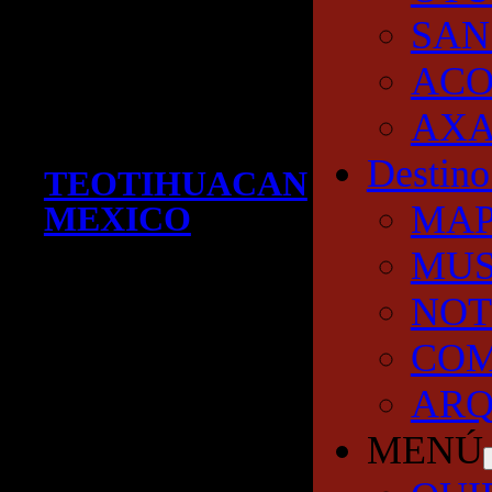
SAN
AC
AXA
Destino
TEOTIHUACAN
MA
MEXICO
MUS
NOT
COM
ARQ
MENÚ