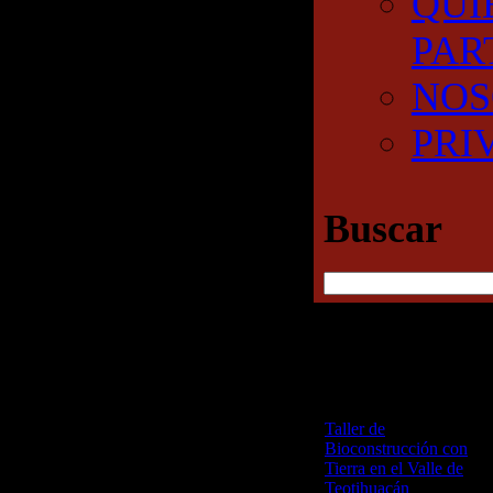
QUI
PAR
NOS
PRI
Buscar
RECENT POSTS
Taller de
Bioconstrucción con
Tierra en el Valle de
Teotihuacán
25 junio,