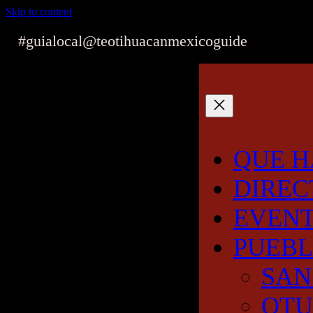
Skip to content
#guialocal
@teotihuacanmexicoguide
QUE H
DIREC
EVEN
PUEB
SAN
OT