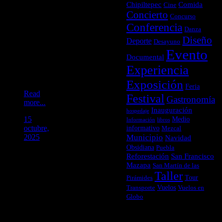
Chipiltepec
Comida
espacio
Cine
Concierto
creativo
Concurso
donde
Conferencia
Danza
cualquier
Diseño
persona
Deporte
Desayuno
puede
Evento
Documental
vivir
Experiencia
experiencias
artísticas.
Exposición
Feria
Read
Festival
Gastronomía
more...
Inauguración
hospedaje
15
Medio
Información
libros
octubre,
informativo
Mezcal
Municipio
2025
Navidad
Obsidiana
Puebla
Reforestación
San Francisco
Mazapa
San Martín de las
Taller
Tour
Pirámides
Vuelos
Transporte
Vuelos en
Globo