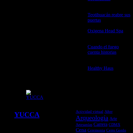
2026
Teotihuacán reabre sus
puertas
21 abril, 2026
Oxigena Head Spa
2
abril, 2026
Categoría:
Cuando el fuego
cuenta historias
3
Experiencias del
febrero, 2026
Valle
Healthy Haus
3
febrero, 2026
TAGS
Actividad virtual
After
YUCCA
Arqueología
Arte
Carrera
Artesanías
CDMX
Cena
Un
Ceremonia
Cerro Gordo