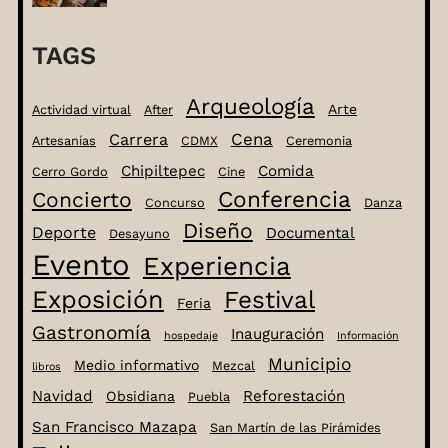
TAGS
Arqueología
Arte
Actividad virtual
After
Cena
Carrera
Artesanías
CDMX
Ceremonia
Chipiltepec
Comida
Cerro Gordo
Cine
Conferencia
Concierto
Concurso
Danza
Diseño
Deporte
Documental
Desayuno
Evento
Experiencia
Exposición
Festival
Feria
Gastronomía
Inauguración
hospedaje
Información
Municipio
Medio informativo
Mezcal
libros
Navidad
Reforestación
Obsidiana
Puebla
San Francisco Mazapa
San Martín de las Pirámides