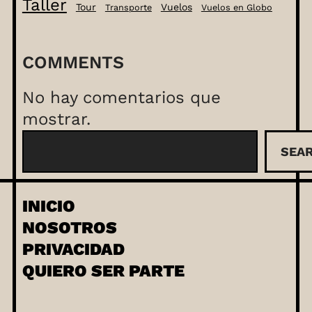
Taller
Tour
Vuelos
Transporte
Vuelos en Globo
COMMENTS
No hay comentarios que
mostrar.
B
SEA
u
s
c
INICIO
a
NOSOTROS
r
PRIVACIDAD
QUIERO SER PARTE