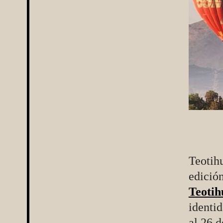
Teotihu
edició
Teotih
identid
al 26 d