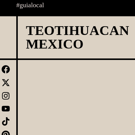
Skip
#guialocal
to
content
TEOTIHUACAN
MEXICO