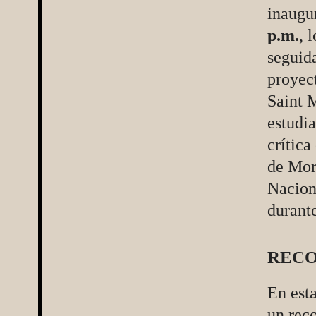
inaugur
p.m.
, 
seguida
proyect
Saint M
estudia
crítica
de More
Naciona
durante
RECO
En est
un rec