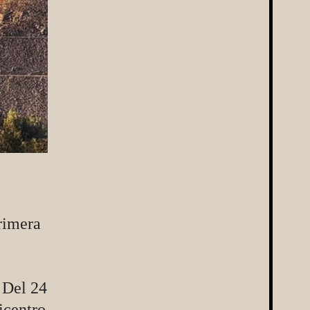
primera
. Del 24
icentro