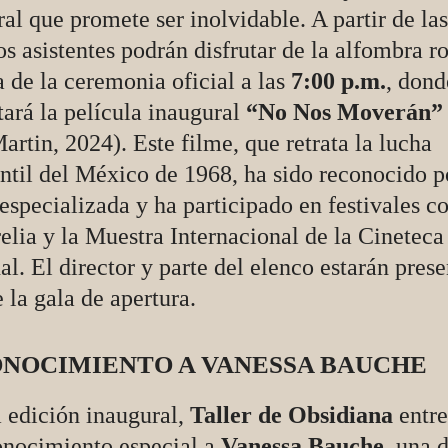
al que promete ser inolvidable. A partir de la
los asistentes podrán disfrutar de la alfombra ro
 de la ceremonia oficial a las
7:00 p.m.
, dond
ará la película inaugural
“No Nos Moverán”
artin, 2024). Este filme, que retrata la lucha
ntil del México de 1968, ha sido reconocido p
 especializada y ha participado en festivales c
lia y la Muestra Internacional de la Cineteca
l. El director y parte del elenco estarán prese
 la gala de apertura.
NOCIMIENTO A VANESSA BAUCHE
a edición inaugural,
Taller de Obsidiana
entre
onocimiento especial a
Vanessa Bauche
, una d