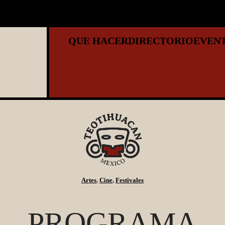
QUE HACER
DIRECTORIO
EVEN
Artes
, 
Cine
, 
Festivales
PROGRAMA