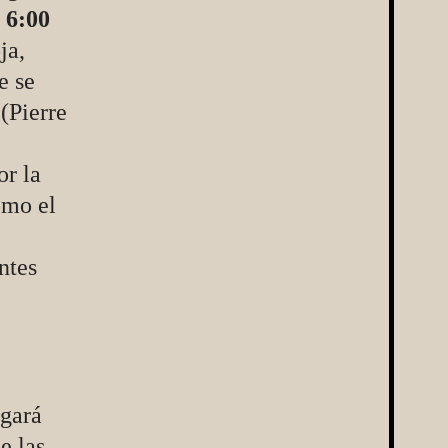
s
6:00
ja,
e se
(Pierre
or la
omo el
ntes
gará
e las