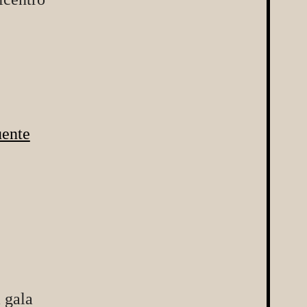
uente
 gala