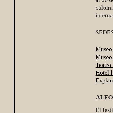
cultura
intern
SEDES
Museo 
Museo
Teatro 
Hotel l
Explan
ALFO
El fest