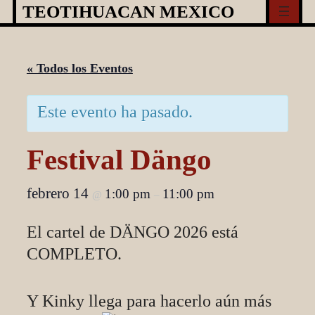
Skip
TEOTIHUACAN MEXICO
to
content
« Todos los Eventos
Este evento ha pasado.
Festival Dängo
febrero 14
1:00 pm
11:00 pm
@
–
El cartel de DÄNGO 2026 está
COMPLETO.
Y Kinky llega para hacerlo aún más