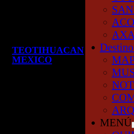
SAN
AC
AXA
Destino
TEOTIHUACAN
MA
MEXICO
MUS
NOT
COM
ARQ
MENÚ