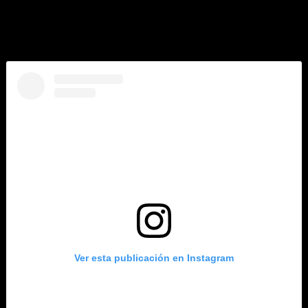
Donde el vapor abraza, el corazón se abre.
Un temazcal en pareja para honrar el amor, la energía compartida y
el camino juntos.
Ver esta publicación en Instagram