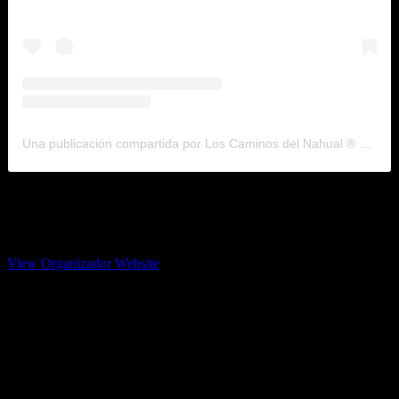
Una publicación compartida por Los Caminos del Nahual ® – Agencia ecoturística (@loscaminosdelnahual)
Los caminos del Nahual
55 6409 7349‬
View Organizador Website
En Teotihuacán, la tierra, el fuego y el agua se convierten en testigos
de su conexión.
Un ritual íntimo para sentir, soltar y amar con conciencia.
Este 14 de febrero, celebren su amor de una forma sagrada.
Aparta tu espacio por DM
Reserva vía WhatsApp: 55 6409 7349