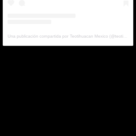
Una publicación compartida por Teotihuacan Mexico (@teotihuacanmexicoguide)