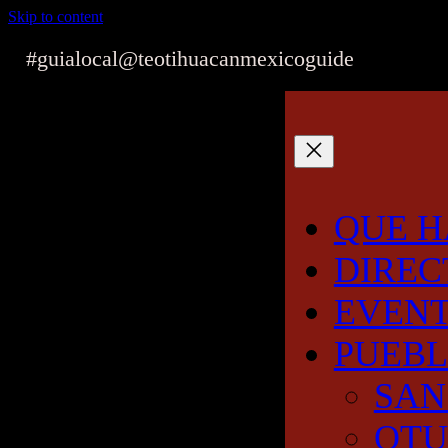
Skip to content
#guialocal
@teotihuacanmexicoguide
QUE H
DIREC
EVEN
PUEB
SAN
OT