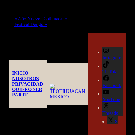
Evento Navegación
«
Año Nuevo Teotihuacano
Festival Dängo
»
Instagram
TikTok
INICIO
NOSOTROS
PRIVACIDAD
Facebook
QUIERO SER
PARTE
YouTube
Threads
X