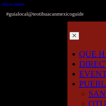
Skip to content
#guialocal
@teotihuacanmexicoguide
QUE H
DIREC
EVEN
PUEB
SAN
OT