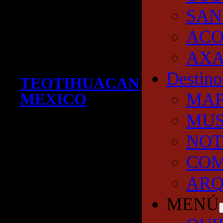
SAN
AC
AXA
Destino
TEOTIHUACAN
MA
MEXICO
MUS
NOT
COM
ARQ
MENÚ