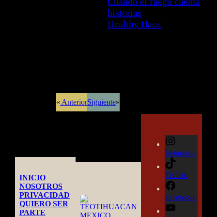
Cuando el fuego cuenta
historias
Healthy Haus
«
Anterior
Siguiente
»
Instagram
TikTok
INICIO
NOSOTROS
PRIVACIDAD
Facebook
QUIERO SER
PARTE