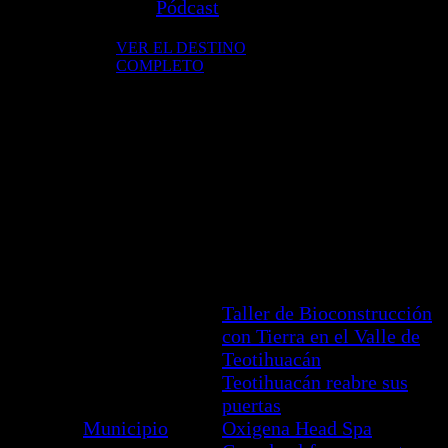
Pódcast
VER EL DESTINO
COMPLETO
Axapusco, refugio
ancestral del Valle
de México
Taller de Bioconstrucción
con Tierra en el Valle de
Teotihuacán
Todas
Teotihuacán
Teotihuacán reabre sus
las
México
puertas
entradas
Municipio
Oxigena Head Spa