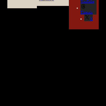
YouTube
Threads
X
TEOTIHUACAN MEXICO GUIDE
by CASA OBSIDIANA©
- 2026 -