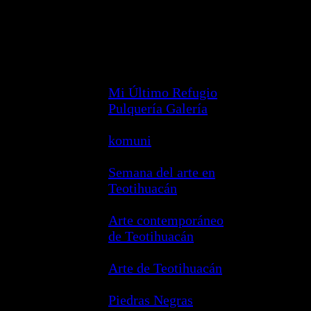
de la Ciudad de México, este
pueblo encantador refleja una
mezcla de tradiciones ancestrales
y contemporáneas.
Mi Último Refugio
Pulquería Galería
komuni
Semana del arte en
Teotihuacán
Arte contemporáneo
de Teotihuacán
Arte de Teotihuacán
Piedras Negras