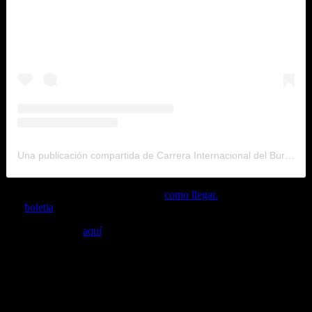
Una publicación compartida de Carrera Internacional del Burro® (@carrerainternacionaldelburro)
-En tienda física de Casa Obsidiana
como llegar.
-En
boletia
.
Más información
aquí
.
$350
5k
$350
10k