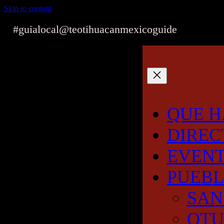
Skip to content
#guialocal
@teotihuacanmexicoguide
QUE H
DIREC
EVEN
PUEB
SAN
OT