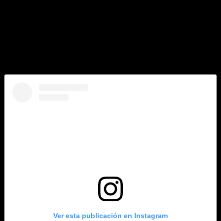
Abril, 2025
– Carrera Internacional del Burro, Otumba, Edomex.
La inscripción a esta primera fase tiene un costo de $350, así que,
¡No te quedes fuera! Y disfruta de todas las otras actividades
recreativas y culturales que tiene preparada la primera edición del
Serial deportivo del Valle de Teotihuacá.
¡Inscríbete ahora mismo!
Ver esta publicación en Instagram