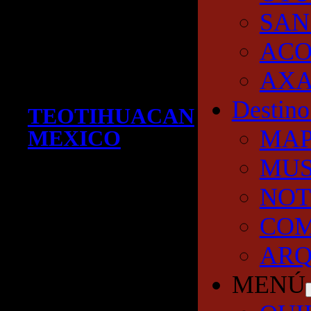
SAN
AC
AXA
Destino
TEOTIHUACAN
MA
MEXICO
MUS
NOT
COM
ARQ
MENÚ