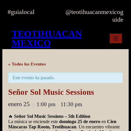
Skip
to
#guialocal
@teotihuacanmexicog
content
uide
TEOTIHUACAN
MEXICO
« Todos los Eventos
Este evento ha pasado.
Señor Sol Music Sessions
enero 25
1:00 pm
11:30 pm
@
–
🔥
Señor Sol Music Sessions – 5th Edition
La música se enciende este
domingo 25 de enero
en
Cien
Máscaras Tap Room, Teotihuacan
. Un encuentro vibrante