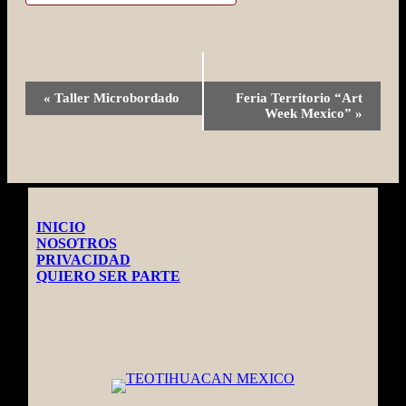
Evento
«
Taller Microbordado
Feria Territorio “Art
Navegación
Week Mexico”
»
INICIO
NOSOTROS
PRIVACIDAD
QUIERO SER PARTE