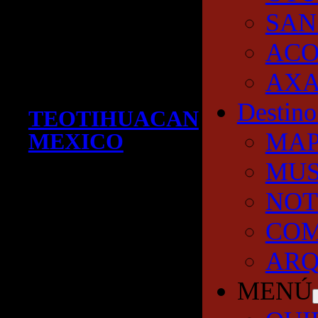
SAN
AC
AXA
Destino
TEOTIHUACAN
MA
MEXICO
MUS
NOT
COM
ARQ
MENÚ