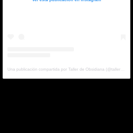
Una publicación compartida por Taller de Obsidiana (@tallerdeobsidiana)
Desde
San Martín de las Pirámides, Teotihuacán
,
Taller de
Obsidiana
llega a
Feria Territorio 2026
con una propuesta que
une tradición artesanal y diseño contemporáneo.
En esta edición,
Taller de Obsidiana
presentará piezas inspiradas
en el Valle de Teotihuacán, explorando la relación entre materia,
paisaje y memoria a través de objetos que invitan a la
contemplación. La participación del estudio refleja el compromiso
con el oficio tradicional, así como su proyección dentro de la escena