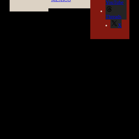
YouTube
Threads
X
TEOTIHUACAN MEXICO GUIDE
by CASA OBSIDIANA©
- 2026 -