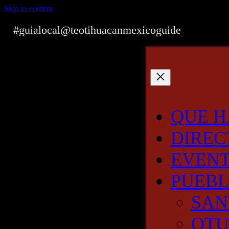
Skip to content
#guialocal
@teotihuacanmexicoguide
QUE H
DIREC
EVEN
PUEB
SAN
OT