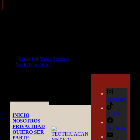
Google Calendar
iCalendar
Outlook 365
Outlook Live
Evento Navegación
«
Señor Sol Music Sessions
Axolotl Creation
»
Instagram
TikTok
INICIO
NOSOTROS
PRIVACIDAD
Facebook
QUIERO SER
PARTE