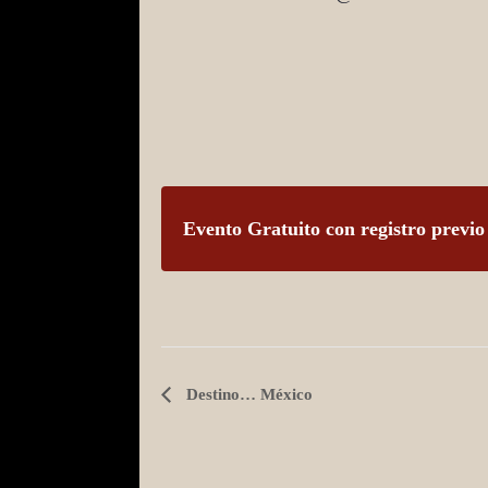
Evento Gratuito con registro previo
Evento
Destino… México
Navegación