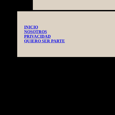
INICIO
NOSOTROS
PRIVACIDAD
QUIERO SER PARTE
TEOTIHUACAN MEXICO GUIDE
by CASA OBSIDIANA©
- 2026 -