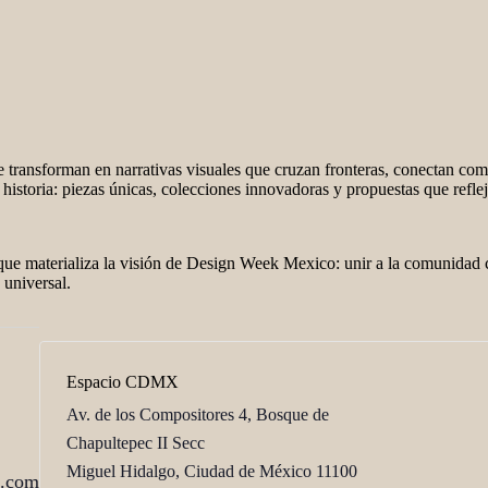
transforman en narrativas visuales que cruzan fronteras, conectan comu
istoria: piezas únicas, colecciones innovadoras y propuestas que refleja
 que materializa la visión de Design Week Mexico: unir a la comunidad cr
 universal.
Espacio CDMX
Av. de los Compositores 4, Bosque de
Chapultepec II Secc
Miguel Hidalgo
,
Ciudad de México
11100
a.com