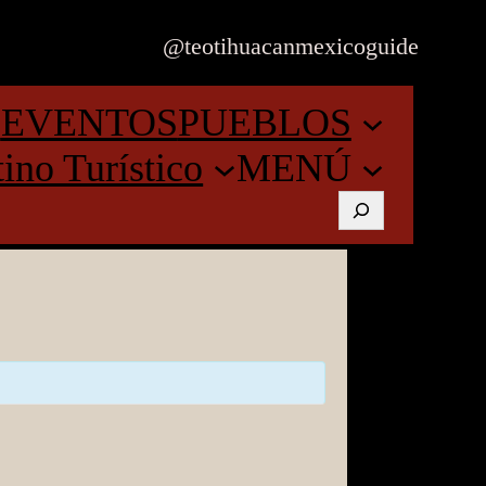
@teotihuacanmexicoguide
O
EVENTOS
PUEBLOS
ino Turístico
MENÚ
Buscar