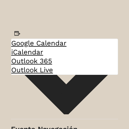
AGREGAR AL CALENDARIO
Google Calendar
iCalendar
Outlook 365
Outlook Live