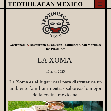
Skip
TEOTIHUACAN MEXICO
to
content
Gastronomía
, 
Restaurantes
, 
San Juan Teotihuacán
, 
San Martín de
las Pirámides
LA XOMA
10 abril, 2025
La Xoma es el lugar ideal para disfrutar de un
ambiente familiar mientras saboreas lo mejor
de la cocina mexicana.