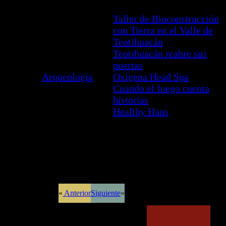
Taller de Bioconstrucción
con Tierra en el Valle de
Teotihuacán
Todas
Teotihuacán
Teotihuacán reabre sus
las
México
puertas
entradas
Arqueología
Oxigena Head Spa
Cuando el fuego cuenta
historias
Healthy Haus
«
Anterior
Siguiente
»