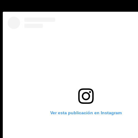
prehispánico, ahora proponemos que se trata de una codorniz motead
Ver esta publicación en Instagram