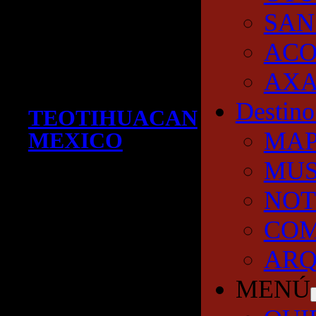
SAN
AC
AXA
Destino
TEOTIHUACAN
MA
MEXICO
MUS
NOT
COM
ARQ
MENÚ