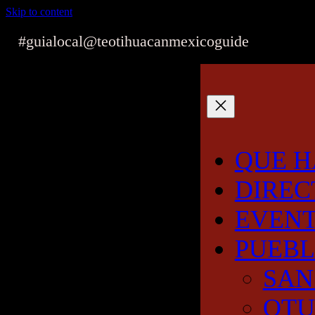
Skip to content
#guialocal
@teotihuacanmexicoguide
QUE H
DIREC
EVEN
PUEB
SAN
OT