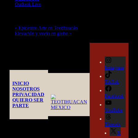
Outlook Live
Evento Navegación
«
Epicentro Arte en Teotihuacán
Elevación y vuelo en globo
»
Instagram
TikTok
INICIO
NOSOTROS
PRIVACIDAD
Facebook
QUIERO SER
PARTE
YouTube
Threads
X