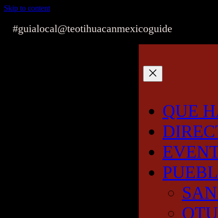
Skip to content
#guialocal
@teotihuacanmexicoguide
QUE H
DIREC
EVEN
PUEB
SAN
OT