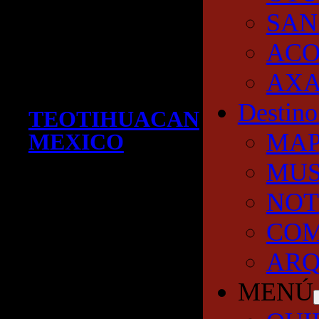
SAN
AC
AXA
Destino
TEOTIHUACAN
MA
MEXICO
MUS
NOT
COM
ARQ
MENÚ