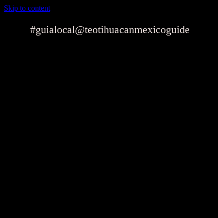
Skip to content
#guialocal
@teotihuacanmexicoguide