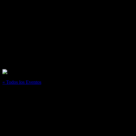
« Todos los Eventos
Este evento ha pasado.
Teotihuacán 60 años después
octubre 26, 2024
@
5:00 pm
–
8:00 pm
De la voz de consagrados arqueólogos, este documental nos habla del