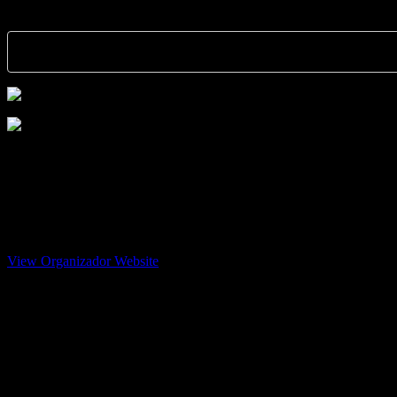
No te pierdas esta comparativa, Teotihuacán 60 años después.
<iframe src="https://www.facebook.com/plugins/post.p
Sábado 26 de octubre
17h
Gratuito
INAH Teotihuacán
594 9582 081
View Organizador Website
macrina_cid@inah.gob.mx