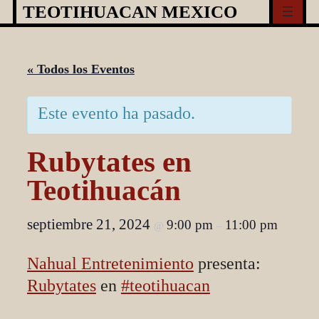
Skip
TEOTIHUACAN MEXICO
to
content
« Todos los Eventos
Este evento ha pasado.
Rubytates en
Teotihuacán
septiembre 21, 2024
9:00 pm
11:00 pm
@
–
Nahual Entretenimiento
presenta:
Rubytates
en
#teotihuacan