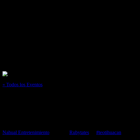
« Todos los Eventos
Este evento ha pasado.
Rubytates en Teotihuacán
septiembre 21, 2024
@
9:00 pm
–
11:00 pm
Nahual Entretenimiento
presenta:
Rubytates
en
#teotihuacan