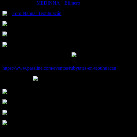
Bandas invitadas
MEDINNA
y
Efimero
Foro Nahual Teotihuacán
(PLANTA BAJA)
Sábado 21 de Septiembre
Acceso +18 / 21:00hrs
Boletos ya a la venta
Compra en linea en el siguiente link
https://www.passline.com/eventos/rubytates-en-teotihuacan
Taquillas físicas
CDMX – CCD Centro Cambiario. Av. Paseo de la Reforma No
TEOTIHUACÁN – CCD Centro Cambiario. Periférico No.222
TECAMAC – Las Puertas del Rock. Av. Felipe Villanueva #
PACHUCA – CCD Centro Cambiario. Blvrd. Everardo Marqu