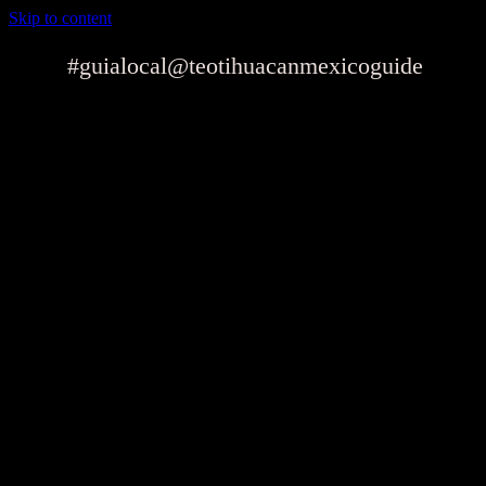
Skip to content
#guialocal
@teotihuacanmexicoguide