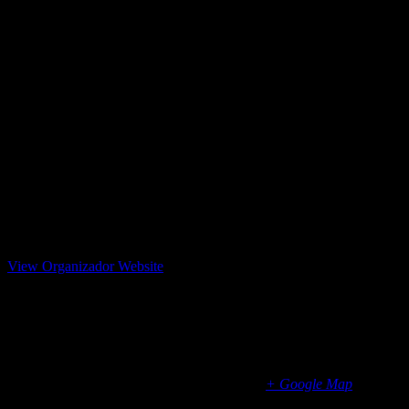
Foro Nahual
594 958 5558
View Organizador Website
management.foroelnahual@hotmail.com
Foro Nahual
Periférico #222, Teotihuacán, Mexico
San Martín de las Pirámides
,
55850
Mexico
+ Google Map
594 958 5558