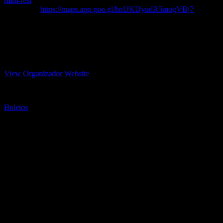
mini-fest
Ubicación:
https://maps.app.goo.gl/bnUKDyudR5mogVBj7
Más Información: https://www.facebook.com/share/15FYoVQfrQ/
Teotihuacan Mexico
+52 55 4944 7331
View Organizador Website
teotihuacanmexicoguide@gmail.com
Boletos