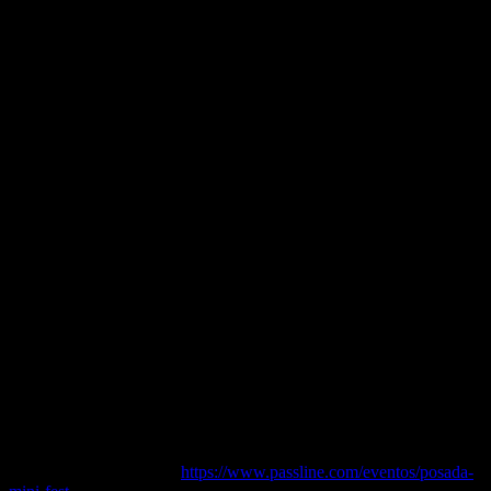
Adquiere tus boletos en:
https://www.passline.com/eventos/posada-