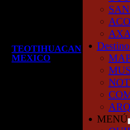
SAN
AC
AXA
Destino
TEOTIHUACAN
MA
MEXICO
MUS
NOT
COM
ARQ
MENÚ