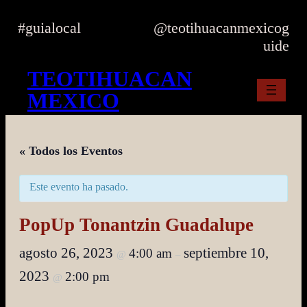
Skip
to
#guialocal
@teotihuacanmexicog
content
uide
TEOTIHUACAN
MEXICO
« Todos los Eventos
Este evento ha pasado.
PopUp Tonantzin Guadalupe
agosto 26, 2023
septiembre 10,
4:00 am
@
–
2023
2:00 pm
@