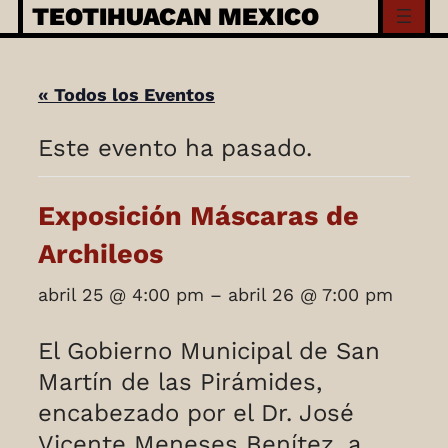
Skip
TEOTIHUACAN MEXICO
to
content
« Todos los Eventos
Este evento ha pasado.
Exposición Máscaras de
Archileos
abril 25
@
4:00 pm
–
abril 26
@
7:00 pm
El Gobierno Municipal de San
Martín de las Pirámides,
encabezado por el Dr. José
Vicente Meneses Benítez, a