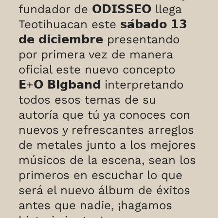
fundador de 𝗢𝗗𝗜𝗦𝗦𝗘𝗢 llega
Teotihuacan este 𝘀𝗮́𝗯𝗮𝗱𝗼 𝟭𝟯
𝗱𝗲 𝗱𝗶𝗰𝗶𝗲𝗺𝗯𝗿𝗲 presentando
por primera vez de manera
oficial este nuevo concepto
𝗘+𝗢 𝗕𝗶𝗴𝗯𝗮𝗻𝗱 interpretando
todos esos temas de su
autoría que tú ya conoces con
nuevos y refrescantes arreglos
de metales junto a los mejores
músicos de la escena, sean los
primeros en escuchar lo que
será el nuevo álbum de éxitos
antes que nadie, ¡hagamos