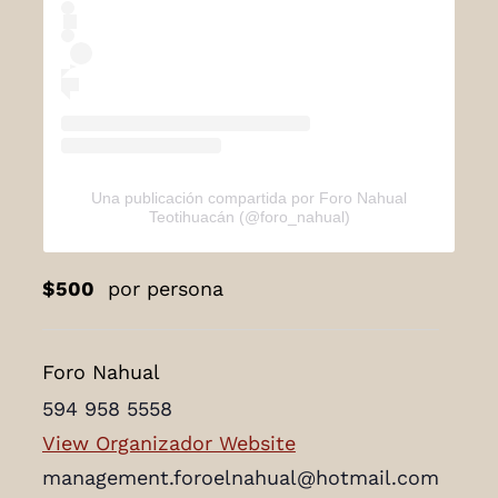
Una publicación compartida por Foro Nahual
Teotihuacán (@foro_nahual)
$500
por persona
Foro Nahual
594 958 5558
View Organizador Website
management.foroelnahual@hotmail.com