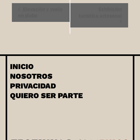
Evento
Elevación y vuelo
Exhibición
Navegación
en globo
turística artesanal
INICIO
NOSOTROS
PRIVACIDAD
QUIERO SER PARTE