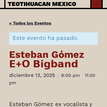
Skip
TEOTIHUACAN MEXICO
to
content
« Todos los Eventos
Este evento ha pasado.
Esteban Gómez
𝗘+𝗢 𝗕𝗶𝗴𝗯𝗮𝗻𝗱
diciembre 13, 2025
9:00 pm
11:00
@
–
pm
Esteban Gómez ex vocalista y