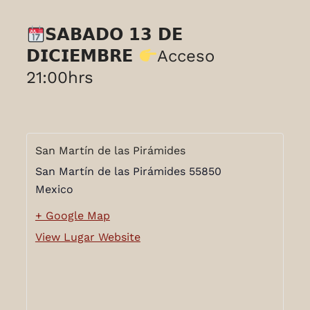
𝗦𝗔𝗕𝗔𝗗𝗢 𝟭𝟯 𝗗𝗘
𝗗𝗜𝗖𝗜𝗘𝗠𝗕𝗥𝗘
Acceso
21:00hrs
San Martín de las Pirámides
San Martín de las Pirámides
55850
Mexico
+ Google Map
View Lugar Website