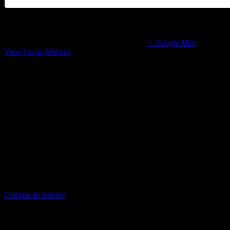
San Martín de las Pirámides
San Martín de las Pirámides
55850
Mexico
+ Google Map
View Lugar Website
Compra de boletos