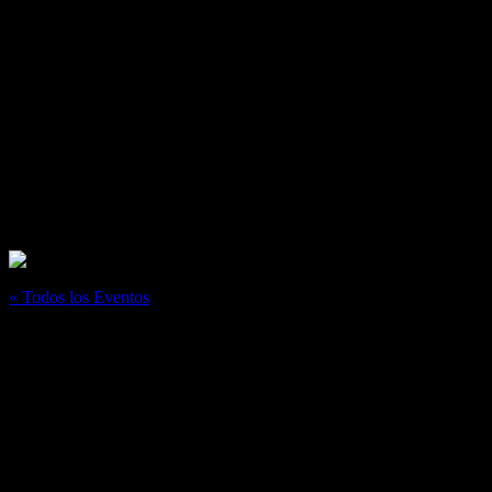
« Todos los Eventos
Este evento ha pasado.
Los Espíritus llegan desde Argentina
abril 26
@
7:00 pm
–
10:00 pm
Desde Argentina llegan Los Espíritus a Teotihuacán el 𝗱𝗼𝗺𝗶𝗻𝗴𝗼 𝟮