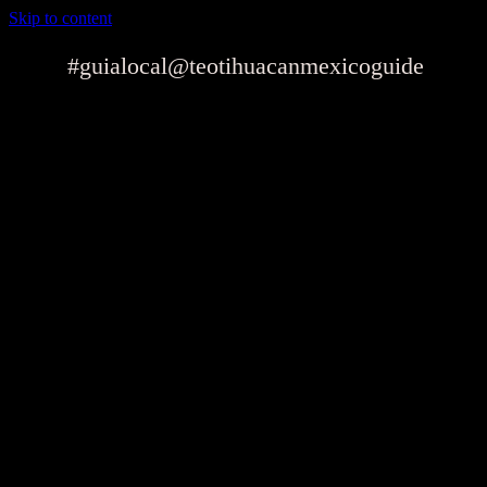
Skip to content
#guialocal
@teotihuacanmexicoguide