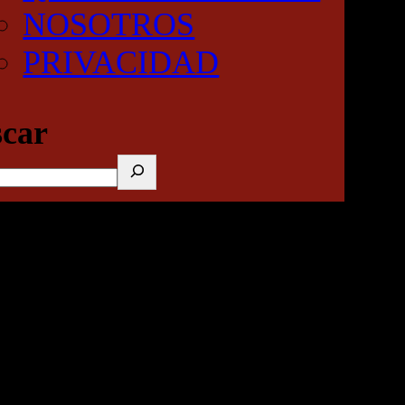
NOSOTROS
PRIVACIDAD
car
ncreíble y mistica en la ciudad de los dioses.