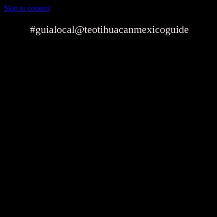
Skip to content
#guialocal
@teotihuacanmexicoguide