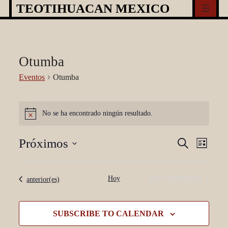
Skip
TEOTIHUACAN MEXICO
to
content
Otumba
Eventos
Otumba
Eventos
No se ha encontrado ningún resultado.
Notice
Búsqueda
Nave
Próximos
BUSCAR
LISTA
y
de
Seleccionar
navegació
vista
fecha.
EVENTOS
Hoy
SIGUIENTE(S)
Eventos
anterior(es)
de
de
vistas
Even
SUBSCRIBE TO CALENDAR
de